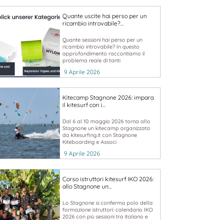
Quante uscite hai perso per un
ricambio introvabile?…
Quante sessioni hai perso per un
ricambio introvabile? In questo
approfondimento raccontiamo il
problema reale di tanti
9 Aprile 2026
Kitecamp Stagnone 2026: impara
il kitesurf con i…
Dal 6 al 10 maggio 2026 torna allo
Stagnone un kitecamp organizzato
da kitesurfing.it con Stagnone
Kiteboarding e Associ
9 Aprile 2026
Corso istruttori kitesurf IKO 2026:
allo Stagnone un…
Lo Stagnone si conferma polo della
formazione istruttori: calendario IKO
2026 con più sessioni tra italiano e