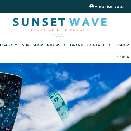
USATO
SURF SHOP
RIDERS
BRAND
CONTATTI
E-SHOP
Area riservata
CERCA
USATO
SURF SHOP
RIDERS
BRAND
CONTATTI
E-SHOP
CERCA