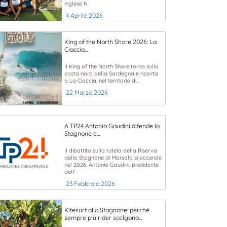
inglese N
4 Aprile 2026
King of the North Shore 2026: La
Ciaccia…
Il King of the North Shore torna sulla
costa nord della Sardegna e riporta
a La Ciaccia, nel territorio di...
22 Marzo 2026
A TP24 Antonio Gaudini difende lo
Stagnone e…
Il dibattito sulla tutela della Riserva
dello Stagnone di Marsala si accende
nel 2026. Antonio Gaudini, presidente
dell'
23 Febbraio 2026
Kitesurf allo Stagnone: perché
sempre più rider scelgono…