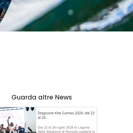
Guarda altre News
Stagnone Kite Games 2026: dal 22
al 26…
Dal 22 al 26 luglio 2026 la Laguna
dello Stagnone di Marsala ospiterà la