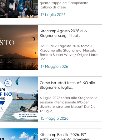
quarta tappa del Campionato
Italiano di Kitesu
17 Luglio 2026
Kitecamp Agosto 2026 allo
Stagnone: scegli i tuoi…
Dal 10 al 20 agosto 2026 torna il
Kitecamp allo Stagnone di Marsala
firmato Sunset Wave / Orïgine Mare:
una...
17 Maggio 2026
Corso Istruttori Kitesurf IKO allo
Stagnone: a luglio…
A luglio 2026 torna allo Stagnone la
sessione internazionale IKO per
diventare istruttore kitesurf. Dal 2 al
12 luglio,
15 Maggio 2026
Kitecamp Brasile 2026: 19ª
edizione tra vento, downwind…