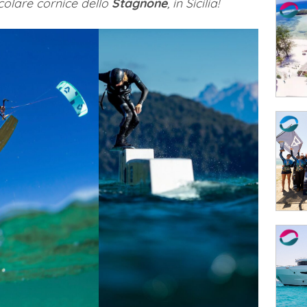
acolare cornice dello
Stagnone
, in Sicilia!