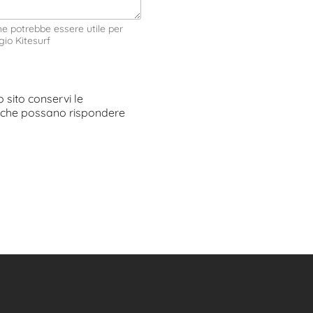
che potrebbe essere utile per
gio Kitesurf
sito conservi le
ì che possano rispondere