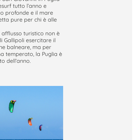
esurf tutto l’anno e
co profonde e il mare
tta pure per chi è alle
 afflusso turistico non è
i Gallipoli esercitare il
one balneare, ma per
ma temperato, la Puglia è
sto dell’anno.