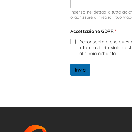
Inserisci nel dettaglio tutto ciò 
organizzare al meglio il tuo Viag
Accettazione GDPR
*
Acconsento a che questo 
informazioni inviate cos
alla mia richiesta.
Invia