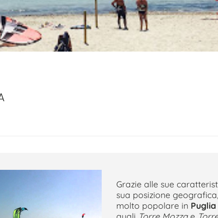
A
Grazie alle sue caratteris
sua posizione geografica, 
molto popolare in
Puglia
quali
Torre Mozza
e
Torr