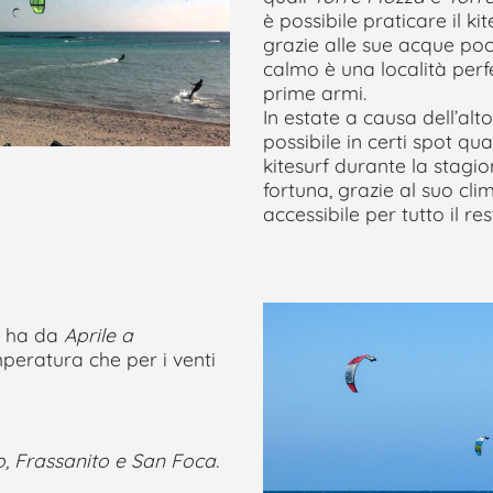
è possibile praticare il kit
grazie alle sue acque po
calmo è una località perfe
prime armi.
In estate a causa dell’alto
possibile in certi spot qual
kitesurf durante la stagi
fortuna, grazie al suo cli
accessibile per tutto il re
i ha da
Aprile a
peratura che per i venti
o, Frassanito e San Foca.