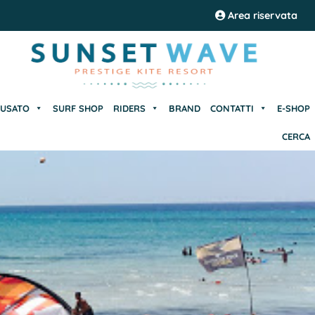
USATO
SURF SHOP
RIDERS
BRAND
CONTATTI
E-SHOP
Area riservata
CERCA
USATO
SURF SHOP
RIDERS
BRAND
CONTATTI
E-SHOP
CERCA