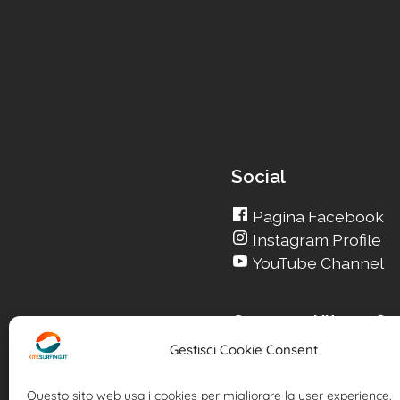
Social
Pagina Facebook
Instagram Profile
YouTube Channel
Cerca su Kitesurfin
Gestisci Cookie Consent
Cerca un nuovo Kite
Cerca la tua Scuola
Questo sito web usa i cookies per migliorare la user experience.
Cerca il tuo KiteSpot