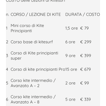
COSTO delle Lezioni di Kitesurf
n.
CORSO / LEZIONE DI KITE
DURATA / COSTO
Mini corso di Kite
1
1,5 ore
€ 79
Principianti
2
Corso base di kitesurf
6 ore
€ 299
Corso di Kite principianti
3
9 ore
€ 399
super
4
Corso di kite principianti Pro
15 ore
€ 679
Corso kite intermedio /
5
2 ore
€ 99
Avanzato A – 2
Corso kite intermedio /
6
5 ore
€ 339
Avanzato A – 8