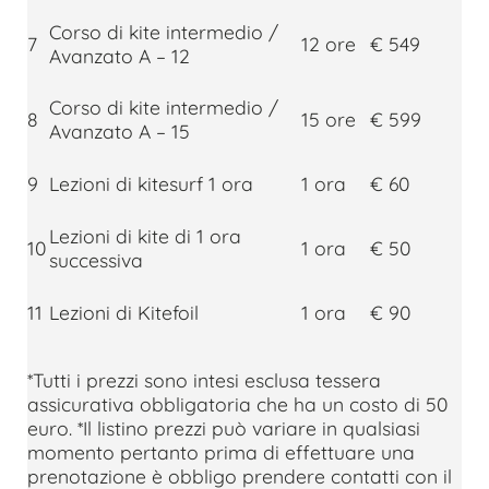
Corso di kite intermedio /
7
12 ore
€ 549
Avanzato A – 12
Corso di kite intermedio /
8
15 ore
€ 599
Avanzato A – 15
9
Lezioni di kitesurf 1 ora
1 ora
€ 60
Lezioni di kite di 1 ora
10
1 ora
€ 50
successiva
11
Lezioni di Kitefoil
1 ora
€ 90
*Tutti i prezzi sono intesi esclusa tessera
assicurativa obbligatoria che ha un costo di 50
euro. *Il listino prezzi può variare in qualsiasi
momento pertanto prima di effettuare una
prenotazione è obbligo prendere contatti con il