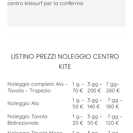
centro kitesurf per la conferma
LISTINO PREZZI NOLEGGIO CENTRO
KITE
Noleggio completo Ala –
1 g. –
3 gg –
7 gg–
Tavola – Trapezio
70 €
200 €
280 €
1 g. –
3 gg –
7 gg –
Noleggio Ala
50 €
140 €
180 €
Noleggio Tavola
1 g.–
3 gg –
7 gg –
Bidirezionale
20 €
50 €
120 €
Noleggio Tavola Mono
1 g.–
3 gg –
7 gg –