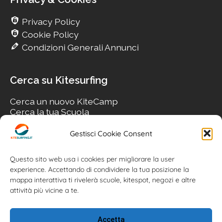
Privacy Policy
Cookie Policy
Condizioni Generali Annunci
Cerca su Kitesurfing
Cerca un nuovo KiteCamp
Cerca la tua Scuola
Cerca il tuo KiteSpot
Cerca Accommodation
Gestisci Cookie Consent
Cerca Surf-Shop
Cerca il tuo Usato
Questo sito web usa i cookies per migliorare la user
experience. Accettando di condividere la tua posizione la
mappa interattiva ti rivelerà scuole, kitespot, negozi e altre
attività più vicine a te.
Accetta