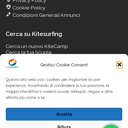
Privacy Policy
Cookie Policy
Condizioni Generali Annunci
Cerca su Kitesurfing
Cerca un nuovo KiteCamp
Cerca la tua Scuola
Cerca il tuo KiteSpot
Cerca Accommodation
Gestisci Cookie Consent
Cerca Surf-Shop
Cerca il tuo Usato
Questo sito web usa i cookies per migliorare la user
experience. Accettando di condividere la tua posizione la
mappa interattiva ti rivelerà scuole, kitespot, negozi e altre
attività più vicine a te.
Accetta
Rifiuta