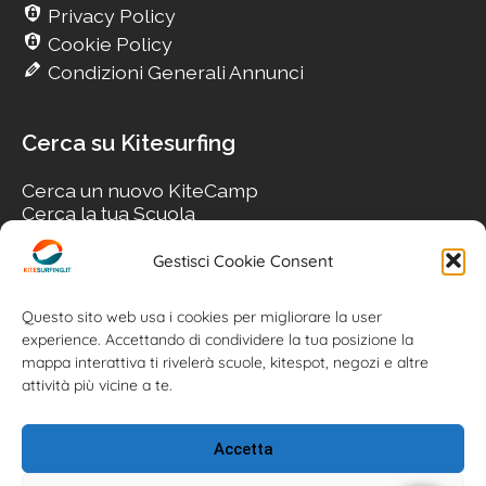
Privacy Policy
Cookie Policy
Condizioni Generali Annunci
Cerca su Kitesurfing
Cerca un nuovo KiteCamp
Cerca la tua Scuola
Cerca il tuo KiteSpot
Cerca Accommodation
Gestisci Cookie Consent
Cerca Surf-Shop
Cerca il tuo Usato
Questo sito web usa i cookies per migliorare la user
experience. Accettando di condividere la tua posizione la
mappa interattiva ti rivelerà scuole, kitespot, negozi e altre
attività più vicine a te.
Accetta