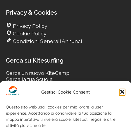
Privacy & Cookies
Privacy Policy
Cookie Policy
Condizioni Generali Annunci
Cerca su Kitesurfing
Cerca un nuovo KiteCamp
Cerca la tua Scuola
Cerca il tuo KiteSpot
Cerca Accommodation
Gestisci Cookie Consent
Cerca Surf-Shop
Cerca il tuo Usato
Questo sito web usa i cookies per migliorare la user
experience. Accettando di condividere la tua posizione la
mappa interattiva ti rivelerà scuole, kitespot, negozi e altre
attività più vicine a te.