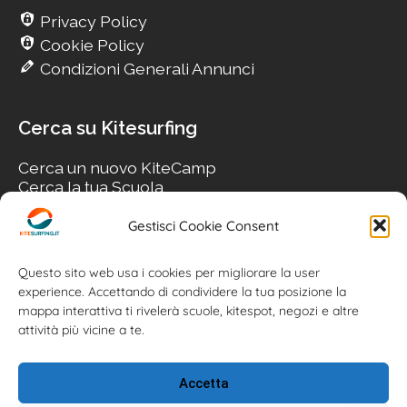
Privacy Policy
Cookie Policy
Condizioni Generali Annunci
Cerca su Kitesurfing
Cerca un nuovo KiteCamp
Cerca la tua Scuola
Cerca il tuo KiteSpot
Cerca Accommodation
Gestisci Cookie Consent
Cerca Surf-Shop
Cerca il tuo Usato
Questo sito web usa i cookies per migliorare la user
experience. Accettando di condividere la tua posizione la
mappa interattiva ti rivelerà scuole, kitespot, negozi e altre
attività più vicine a te.
Accetta