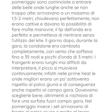
pomeriggio sono cominciate a entrare
delle belle onde lunghe anche se non
troppo alte: arrivavano a un massimo di
1,5-2 metri, chiudevano perfettamente, non
erano cattive e davano la possibilità di
fare molte manovre; il lip dell’onda era
perfetto e permetteva di rientrare senza
l’utilizzo del kite. Il giorno dopo, durante la
gara, la condizione era cambiata
completamente, con vento che soffiava
fino a 35 nodi e picchi d’onda di 3 metri. I
frangenti erano lunghi ma difficili da
interpretare, il picco si muoveva
continuamente, infatti nelle prime heat le
onde migliori erano un po’ sottovento
rispetto al palco giuria e di conseguenza
anche rispetto al campo gara. Dovevamo
sceglierle bene, altrimenti si rischiava di
fare una surfata fuori campo gara. Nel
pomeriggio invece i set arrivavano di
fronte al palco giuria e molto al largo,