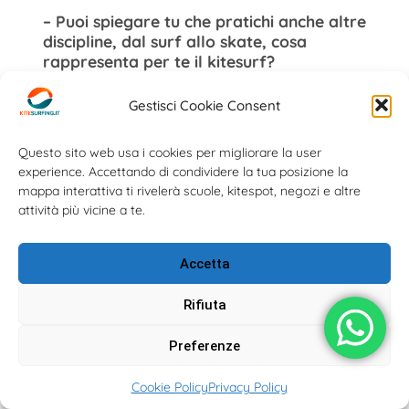
– Puoi spiegare tu che pratichi anche altre
discipline, dal surf allo skate, cosa
rappresenta per te il kitesurf?
«Oltre al kite, pratico abitualmente
Gestisci Cookie Consent
snowboard, skateboard, surf, sup e
wakeboard. Il fatto di praticare molti sport
Questo sito web usa i cookies per migliorare la user
da tavola mi consente di trovare un filo
experience. Accettando di condividere la tua posizione la
conduttore che li lega l’uno con l’altro.
mappa interattiva ti rivelerà scuole, kitespot, negozi e altre
Trasportando le conoscenze da una
attività più vicine a te.
disciplina all’altra mi sembra di progredire
con più facilità o più semplicemente mi
Accetta
sento a mio agio ogni volta che ho una
tavola sotto i piedi. Tuttavia per me il kite
Rifiuta
rappresenta la disciplina numero uno e
tutti gli sforzi sono ripagati dalla
sensazione di libertà che mi fa provare.
Preferenze
Ogni uscita rappresenta un’emozione
unica e mi da una scarica di adrenalina
Cookie Policy
Privacy Policy
incredibile che solo chi ha la fortuna di