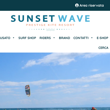
USATO
SURF SHOP
RIDERS
BRAND
CONTATTI
E-SHOP
Area riservata
CERCA
USATO
SURF SHOP
RIDERS
BRAND
CONTATTI
E-SHOP
CERCA