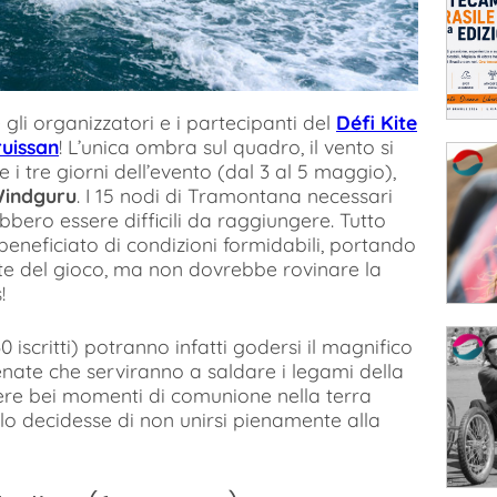
gli organizzatori e i partecipanti del
Défi Kite
uissan
! L’unica ombra sul quadro, il vento si
 tre giorni dell’evento (dal 3 al 5 maggio),
indguru
. I 15 nodi di Tramontana necessari
bero essere difficili da raggiungere. Tutto
beneficiato di condizioni formidabili, portando
te del gioco, ma non dovrebbe rovinare la
!
30 iscritti) potranno infatti godersi il magnifico
tenate che serviranno a saldare i legami della
vere bei momenti di comunione nella terra
o decidesse di non unirsi pienamente alla