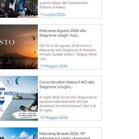
quarta tappa del Campionato
Italiano di Kitesu
17 Luglio 2026
Kitecamp Agosto 2026 allo
Stagnone: scegli i tuoi…
Dal 10 al 20 agosto 2026 torna il
Kitecamp allo Stagnone di Marsala
firmato Sunset Wave / Orïgine Mare:
una...
17 Maggio 2026
Corso Istruttori Kitesurf IKO allo
Stagnone: a luglio…
A luglio 2026 torna allo Stagnone la
sessione internazionale IKO per
diventare istruttore kitesurf. Dal 2 al
12 luglio,
15 Maggio 2026
Kitecamp Brasile 2026: 19ª
edizione tra vento, downwind…