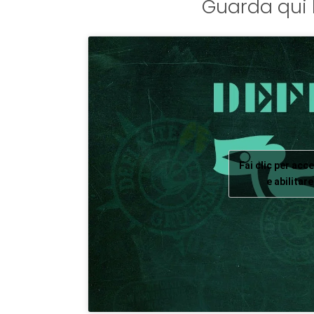
Guarda qui l
Fai clic per acc
e abilita