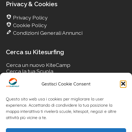
Privacy & Cookies
Privacy Policy
Cookie Policy
Condizioni Generali Annunci
Cerca su Kitesurfing
Cerca un nuovo KiteCamp
Cerca la tua Scuola
Cerca il tuo KiteSpot
Cerca Accommodation
Gestisci Cookie Consent
Cerca Surf-Shop
Cerca il tuo Usato
Questo sito web usa i cookies per migliorare la user
experience. Accettando di condividere la tua posizione la
mappa interattiva ti rivelerà scuole, kitespot, negozi e altre
attività più vicine a te.