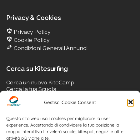
Privacy & Cookies
Privacy Policy
Cookie Policy
Condizioni Generali Annunci
Cerca su Kitesurfing
Cerca un nuovo KiteCamp
Cerca la tua Scuola
Cerca il tuo KiteSpot
Cerca Accommodation
Gestisci Cookie Consent
Cerca Surf-Shop
Cerca il tuo Usato
Questo sito web usa i cookies per migliorare la user
experience. Accettando di condividere la tua posizione la
mappa interattiva ti rivelerà scuole, kitespot, negozi e altre
attività più vicine a te.