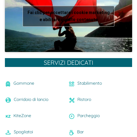
Fai clic per accettare i cookie marketing
e abilitare questo contenuto
SERVIZI DEDICATI
Gommone
Stabilimento
Corridoio di lancio
Ristoro
KiteZone
Parcheggio
Spogliatoi
Bar