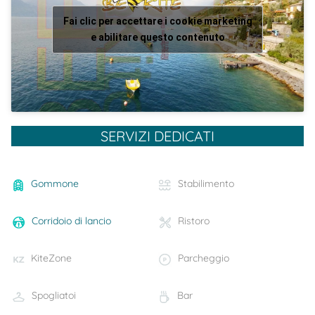
Fai clic per accettare i cookie marketing
e abilitare questo contenuto
SERVIZI DEDICATI
Gommone
Stabilimento
Corridoio di lancio
Ristoro
KiteZone
Parcheggio
Spogliatoi
Bar