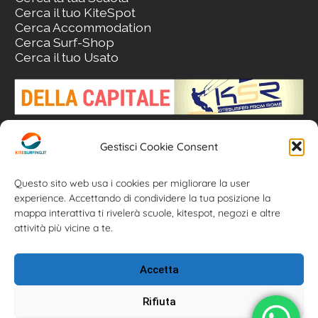
Cerca il tuo KiteSpot
Cerca Accommodation
Cerca Surf-Shop
Cerca il tuo Usato
Gestisci Cookie Consent
Questo sito web usa i cookies per migliorare la user
experience. Accettando di condividere la tua posizione la
mappa interattiva ti rivelerà scuole, kitespot, negozi e altre
attività più vicine a te.
Kitesurfing.it | Kite News | Kitecamp | Scuole | Corsi | ® 2026
Kitesurfing powered by Associazione Kitesurf Italiana
Accetta
Rifiuta