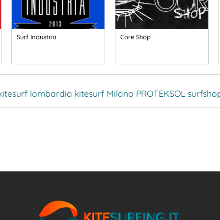
Surf Industria
Core Shop
kitesurf lombardia
kitesurf Milano
PROTEKSOL
surfsho