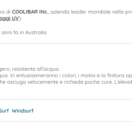
opa di
COOLIBAR INc
., azienda leader mondiale nella p
raggi UV
).
anni fa in Australia
ero, resistente all’acqua.
a. Vi entusiasmeranno i colori, i motivi e la finitura 
, che asciuga velocemente e richiede poche cure. L’elev
 Surf Windsurf