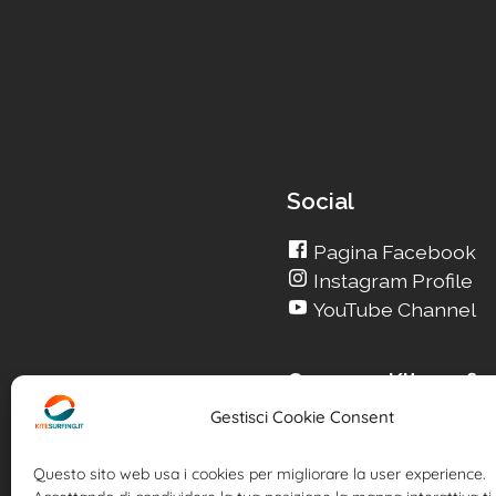
Social
Pagina Facebook
Instagram Profile
YouTube Channel
Cerca su Kitesurfin
Gestisci Cookie Consent
Cerca un nuovo Kite
Cerca la tua Scuola
Questo sito web usa i cookies per migliorare la user experience.
Cerca il tuo KiteSpot