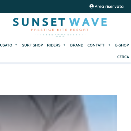
USATO
SURF SHOP
RIDERS
BRAND
CONTATTI
E-SHOP
Area riservata
CERCA
USATO
SURF SHOP
RIDERS
BRAND
CONTATTI
E-SHOP
CERCA