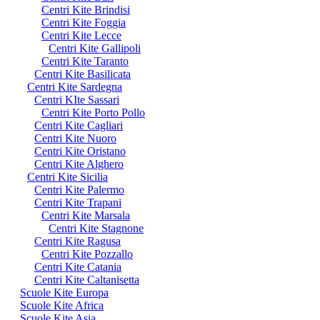
Centri Kite Brindisi
Centri Kite Foggia
Centri Kite Lecce
Centri Kite Gallipoli
Centri Kite Taranto
Centri Kite Basilicata
Centri Kite Sardegna
Centri KIte Sassari
Centri Kite Porto Pollo
Centri Kite Cagliari
Centri Kite Nuoro
Centri Kite Oristano
Centri Kite Alghero
Centri Kite Sicilia
Centri Kite Palermo
Centri Kite Trapani
Centri Kite Marsala
Centri Kite Stagnone
Centri Kite Ragusa
Centri Kite Pozzallo
Centri Kite Catania
Centri Kite Caltanisetta
Scuole Kite Europa
Scuole Kite Africa
Scuole Kite Asia