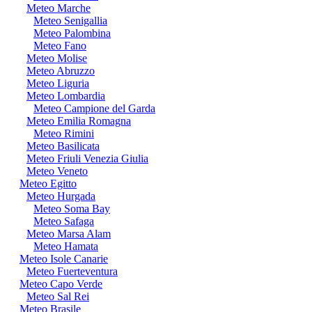
Meteo Marche
Meteo Senigallia
Meteo Palombina
Meteo Fano
Meteo Molise
Meteo Abruzzo
Meteo Liguria
Meteo Lombardia
Meteo Campione del Garda
Meteo Emilia Romagna
Meteo Rimini
Meteo Basilicata
Meteo Friuli Venezia Giulia
Meteo Veneto
Meteo Egitto
Meteo Hurgada
Meteo Soma Bay
Meteo Safaga
Meteo Marsa Alam
Meteo Hamata
Meteo Isole Canarie
Meteo Fuerteventura
Meteo Capo Verde
Meteo Sal Rei
Meteo Brasile