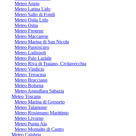
Meteo Anzio
Meteo Latina Lido
Meteo Salto di Fondi
Meteo Ostia Lido
Meteo Ostia
Meteo Fregene
Meteo Maccarese
Meteo Marina di San Nicola
Meteo Passoscuro
Meteo Ladispoli
Meteo Palo Laziale
Meteo Riva di Traiano, Civitavecchia
Meteo Vindicio
Meteo Terracina
Meteo Bracciano
Meteo Bolsena
Meteo Anguillara Sabazia
Meteo Toscana
Meteo Marina di Grosseto
Meteo Talamone
Meteo Rosignano Marittimo
Meteo Livorno
Meteo Punta Ala
Meteo Montalto di Castro
Meteo Calabria