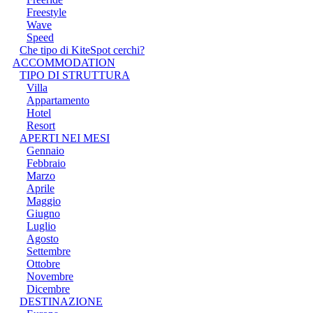
Freestyle
Wave
Speed
Che tipo di KiteSpot cerchi?
ACCOMMODATION
TIPO DI STRUTTURA
Villa
Appartamento
Hotel
Resort
APERTI NEI MESI
Gennaio
Febbraio
Marzo
Aprile
Maggio
Giugno
Luglio
Agosto
Settembre
Ottobre
Novembre
Dicembre
DESTINAZIONE