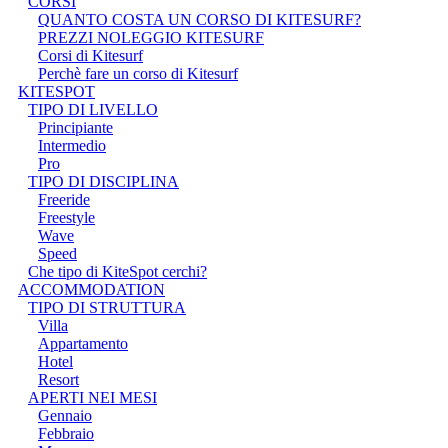
CORSI
QUANTO COSTA UN CORSO DI KITESURF?
PREZZI NOLEGGIO KITESURF
Corsi di Kitesurf
Perchè fare un corso di Kitesurf
KITESPOT
TIPO DI LIVELLO
Principiante
Intermedio
Pro
TIPO DI DISCIPLINA
Freeride
Freestyle
Wave
Speed
Che tipo di KiteSpot cerchi?
ACCOMMODATION
TIPO DI STRUTTURA
Villa
Appartamento
Hotel
Resort
APERTI NEI MESI
Gennaio
Febbraio