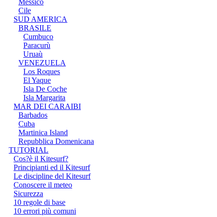
Messico
Cile
SUD AMERICA
BRASILE
Cumbuco
Paracurù
Uruaù
VENEZUELA
Los Roques
El Yaque
Isla De Coche
Isla Margarita
MAR DEI CARAIBI
Barbados
Cuba
Martinica Island
Repubblica Domenicana
TUTORIAL
Cos?è il Kitesurf?
Principianti ed il Kitesurf
Le discipline del Kitesurf
Conoscere il meteo
Sicurezza
10 regole di base
10 errori più comuni