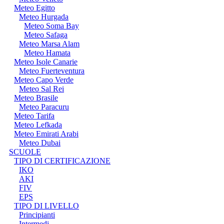
Meteo Egitto
Meteo Hurgada
Meteo Soma Bay
Meteo Safaga
Meteo Marsa Alam
Meteo Hamata
Meteo Isole Canarie
Meteo Fuerteventura
Meteo Capo Verde
Meteo Sal Rei
Meteo Brasile
Meteo Paracuru
Meteo Tarifa
Meteo Lefkada
Meteo Emirati Arabi
Meteo Dubai
SCUOLE
TIPO DI CERTIFICAZIONE
IKO
AKI
FIV
EPS
TIPO DI LIVELLO
Principianti
Intermedi