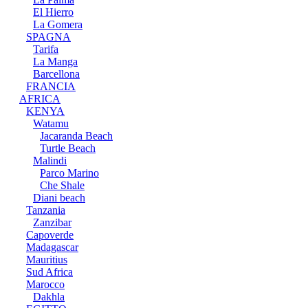
El Hierro
La Gomera
SPAGNA
Tarifa
La Manga
Barcellona
FRANCIA
AFRICA
KENYA
Watamu
Jacaranda Beach
Turtle Beach
Malindi
Parco Marino
Che Shale
Diani beach
Tanzania
Zanzibar
Capoverde
Madagascar
Mauritius
Sud Africa
Marocco
Dakhla