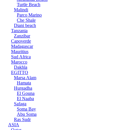
Turtle Beach
Malindi
Parco Marino
Che Shale
Diani beach
Tanzania
Zanzibar
Capoverde
Madagascar
Mauritius
Sud Africa
Marocco
Dakhla
EGITTO
Marsa Alam
Hamata
Hurgadha
El Gouna
El Naaba
Safaga
Soma Bay
Abu Soma
Ras Sudr
ASIA
Qatar