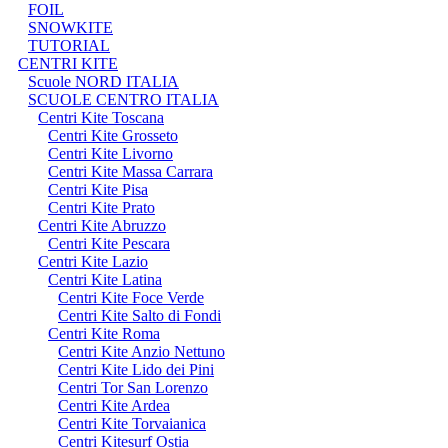
FOIL
SNOWKITE
TUTORIAL
CENTRI KITE
Scuole NORD ITALIA
SCUOLE CENTRO ITALIA
Centri Kite Toscana
Centri Kite Grosseto
Centri Kite Livorno
Centri Kite Massa Carrara
Centri Kite Pisa
Centri Kite Prato
Centri Kite Abruzzo
Centri Kite Pescara
Centri Kite Lazio
Centri Kite Latina
Centri Kite Foce Verde
Centri Kite Salto di Fondi
Centri Kite Roma
Centri Kite Anzio Nettuno
Centri Kite Lido dei Pini
Centri Tor San Lorenzo
Centri Kite Ardea
Centri Kite Torvaianica
Centri Kitesurf Ostia