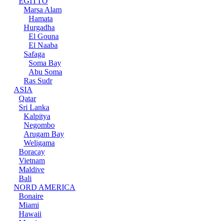
EGITTO
Marsa Alam
Hamata
Hurgadha
El Gouna
El Naaba
Safaga
Soma Bay
Abu Soma
Ras Sudr
ASIA
Qatar
Sri Lanka
Kalpitya
Negombo
Arugam Bay
Weligama
Boracay
Vietnam
Maldive
Bali
NORD AMERICA
Bonaire
Miami
Hawaii