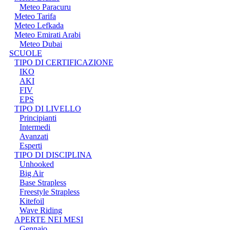
Meteo Paracuru
Meteo Tarifa
Meteo Lefkada
Meteo Emirati Arabi
Meteo Dubai
SCUOLE
TIPO DI CERTIFICAZIONE
IKO
AKI
FIV
EPS
TIPO DI LIVELLO
Principianti
Intermedi
Avanzati
Esperti
TIPO DI DISCIPLINA
Unhooked
Big Air
Base Strapless
Freestyle Strapless
Kitefoil
Wave Riding
APERTE NEI MESI
Gennaio