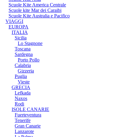
Scuole Kite America Centrale
Scuole kite Mar dei Caraibi
Scuole Kite Australia e Pacifico
VIAGGI
EUROPA
ITALIA
Sicilia
Lo Stagnone
Toscana
Sardegna
Porto Pollo
Calabria
Gizzeria
Puglia
Vieste
GRECIA
Lefkada
Naxos
Rodi
ISOLE CANARIE
Fuerteventura
Tenerife
Gran Canarie
Lanzarote
La Palma