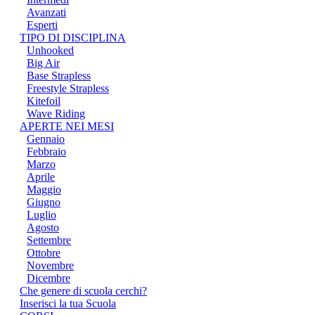
Avanzati
Esperti
TIPO DI DISCIPLINA
Unhooked
Big Air
Base Strapless
Freestyle Strapless
Kitefoil
Wave Riding
APERTE NEI MESI
Gennaio
Febbraio
Marzo
Aprile
Maggio
Giugno
Luglio
Agosto
Settembre
Ottobre
Novembre
Dicembre
Che genere di scuola cerchi?
Inserisci la tua Scuola