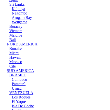
Sri Lanka
Kalpitya
Negombo
Arugam Bay
Weligama
Boracay
Vietnam
Maldive
Bali
NORD AMERICA
Bonaire
Miami
Hawaii
Messico
Cile
SUD AMERICA
BRASILE
Cumbuco
Paracurù
Uruaù
VENEZUELA
Los Roques
El Yaque
Isla De Coche