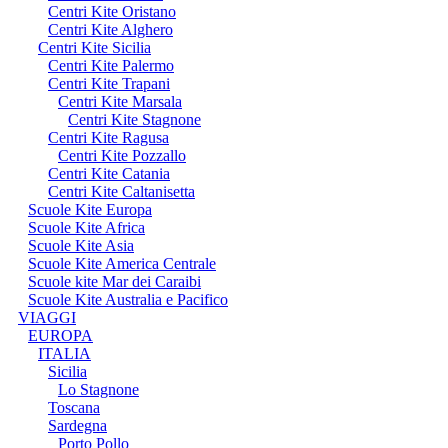
Centri Kite Oristano
Centri Kite Alghero
Centri Kite Sicilia
Centri Kite Palermo
Centri Kite Trapani
Centri Kite Marsala
Centri Kite Stagnone
Centri Kite Ragusa
Centri Kite Pozzallo
Centri Kite Catania
Centri Kite Caltanisetta
Scuole Kite Europa
Scuole Kite Africa
Scuole Kite Asia
Scuole Kite America Centrale
Scuole kite Mar dei Caraibi
Scuole Kite Australia e Pacifico
VIAGGI
EUROPA
ITALIA
Sicilia
Lo Stagnone
Toscana
Sardegna
Porto Pollo