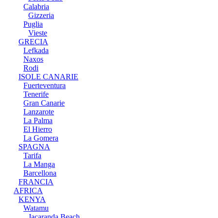
Calabria
Gizzeria
Puglia
Vieste
GRECIA
Lefkada
Naxos
Rodi
ISOLE CANARIE
Fuerteventura
Tenerife
Gran Canarie
Lanzarote
La Palma
El Hierro
La Gomera
SPAGNA
Tarifa
La Manga
Barcellona
FRANCIA
AFRICA
KENYA
Watamu
Jacaranda Beach