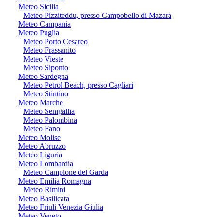
Meteo Sicilia
Meteo Pizziteddu, presso Campobello di Mazara
Meteo Campania
Meteo Puglia
Meteo Porto Cesareo
Meteo Frassanito
Meteo Vieste
Meteo Siponto
Meteo Sardegna
Meteo Petrol Beach, presso Cagliari
Meteo Stintino
Meteo Marche
Meteo Senigallia
Meteo Palombina
Meteo Fano
Meteo Molise
Meteo Abruzzo
Meteo Liguria
Meteo Lombardia
Meteo Campione del Garda
Meteo Emilia Romagna
Meteo Rimini
Meteo Basilicata
Meteo Friuli Venezia Giulia
Meteo Veneto