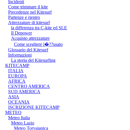
Incidenti
Come trimmare il kite
Precedenze nel Kitesurf
Partenze e rientro
Attrezzature di kitesurf
la differenza tra C-kite ed SLE
Il Depower
Acquisto attrezzature
Come scegliere l�??usato
Glossario del Kitesurf
Informazioni
La storia del Kitesurfing
KITECAMP
ITALIA
EUROPA
AFRICA
CENTRO AMERICA
SUD AMERICA
ASIA
OCEANIA
ISCRIZIONE KITECAMP
METEO
Meteo Italia
Meteo Lazio
Meteo Torvaianica