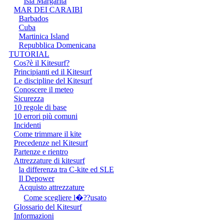
Isla Margarita
MAR DEI CARAIBI
Barbados
Cuba
Martinica Island
Repubblica Domenicana
TUTORIAL
Cos?è il Kitesurf?
Principianti ed il Kitesurf
Le discipline del Kitesurf
Conoscere il meteo
Sicurezza
10 regole di base
10 errori più comuni
Incidenti
Come trimmare il kite
Precedenze nel Kitesurf
Partenze e rientro
Attrezzature di kitesurf
la differenza tra C-kite ed SLE
Il Depower
Acquisto attrezzature
Come scegliere l�??usato
Glossario del Kitesurf
Informazioni