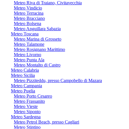
Meteo Riva di Traiano, Civitavecchia
Meteo Vindicio
Meteo Terracina
Meteo Bracciano
Meteo Bolsena
Meteo Anguillara Sabazia
Meteo Toscana
Meteo Marina di Grosseto
Meteo Talamone
Meteo Rosignano Marittimo
Meteo Livorno
Meteo Punta Ala
Meteo Montalto di Castro
Meteo Calabria
Meteo Sicilia
Meteo Pizziteddu, presso Campobello di Mazara
Meteo Campania
Meteo Puglia
Meteo Porto Cesareo
Meteo Frassanito
Meteo Vieste
Meteo Siponto
Meteo Sardegna
Meteo Petrol Beach, presso Cagliari
Meteo Stintino