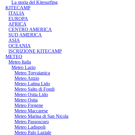
La storia del Kitesurfing
KITECAMP
ITALIA
EUROPA
AFRICA
CENTRO AMERICA
SUD AMERICA
ASIA
OCEANIA
ISCRIZIONE KITECAMP
METEO
Meteo Italia
Meteo Lazio
Meteo Torvaianica
Meteo Anzio
Meteo Latina Lido
Meteo Salto di Fondi
Meteo Ostia Lido
Meteo Ostia
Meteo Fregene
Meteo Maccarese
Meteo Marina di San Nicola
Meteo Passoscuro
Meteo Ladispoli
Meteo Palo Laziale