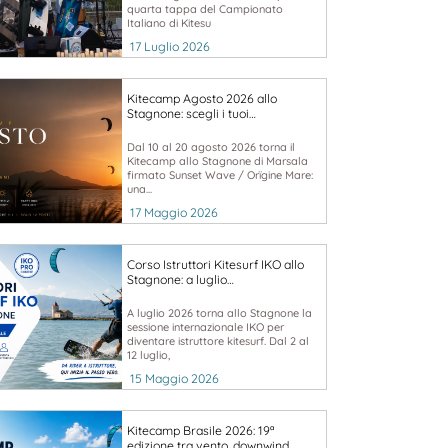
quarta tappa del Campionato
Italiano di Kitesu
17 Luglio 2026
Kitecamp Agosto 2026 allo
Stagnone: scegli i tuoi…
Dal 10 al 20 agosto 2026 torna il
Kitecamp allo Stagnone di Marsala
firmato Sunset Wave / Orïgine Mare:
una...
17 Maggio 2026
Corso Istruttori Kitesurf IKO allo
Stagnone: a luglio…
A luglio 2026 torna allo Stagnone la
sessione internazionale IKO per
diventare istruttore kitesurf. Dal 2 al
12 luglio,
15 Maggio 2026
Kitecamp Brasile 2026: 19ª
edizione tra vento, downwind…