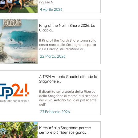
inglese N
4 Aprile 2026
King of the North Shore 2026: La
Ciaccia…
Il King of the North Shore torna sulla
costa nord della Sardegna e riporta
a La Ciaccia, nel territorio di...
22 Marzo 2026
A TP24 Antonio Gaudini difende lo
Stagnone e…
Il dibattito sulla tutela della Riserva
dello Stagnone di Marsala si accende
nel 2026. Antonio Gaudini, presidente
dell'
23 Febbraio 2026
Kitesurf allo Stagnone: perché
sempre più rider scelgono…