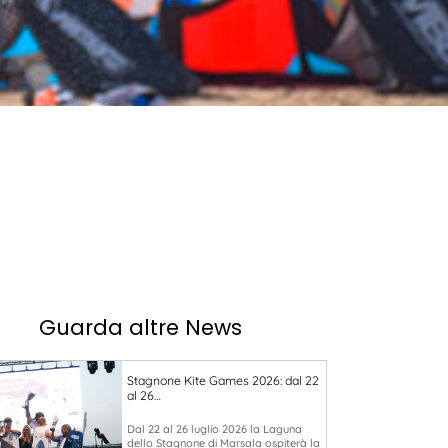
Guarda altre News
Stagnone Kite Games 2026: dal 22
al 26…
Dal 22 al 26 luglio 2026 la Laguna
dello Stagnone di Marsala ospiterà la