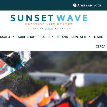
USATO
SURF SHOP
RIDERS
BRAND
CONTATTI
E-SHOP
Area riservata
CERCA
USATO
SURF SHOP
RIDERS
BRAND
CONTATTI
E-SHOP
CERCA