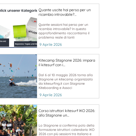
Quante uscite hai perso per un
ricambio introvabile?…
Quante sessioni hai perso per un
ricambio introvabile? In questo
approfondimento raccontiamo il
problema reale di tanti
9 Aprile 2026
Kitecamp Stagnone 2026: impara
il kitesurf con i…
Dal 6 al 10 maggio 2026 torna allo
Stagnone un kitecamp organizzato
da kitesurfing.it con Stagnone
Kiteboarding e Associ
9 Aprile 2026
Corso istruttori kitesurf IKO 2026:
allo Stagnone un…
Lo Stagnone si conferma polo della
formazione istruttori: calendario IKO
2026 con più sessioni tra italiano e