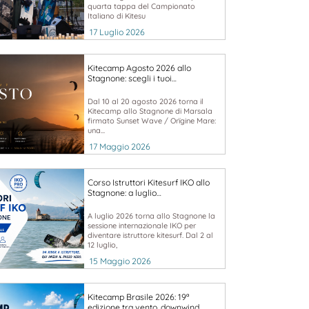
quarta tappa del Campionato
Italiano di Kitesu
17 Luglio 2026
Kitecamp Agosto 2026 allo
Stagnone: scegli i tuoi…
Dal 10 al 20 agosto 2026 torna il
Kitecamp allo Stagnone di Marsala
firmato Sunset Wave / Orïgine Mare:
una...
17 Maggio 2026
Corso Istruttori Kitesurf IKO allo
Stagnone: a luglio…
A luglio 2026 torna allo Stagnone la
sessione internazionale IKO per
diventare istruttore kitesurf. Dal 2 al
12 luglio,
15 Maggio 2026
Kitecamp Brasile 2026: 19ª
edizione tra vento, downwind…