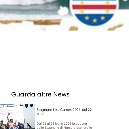
Guarda altre News
Stagnone Kite Games 2026: dal 22
al 26…
Dal 22 al 26 luglio 2026 la Laguna
dello Stagnone di Marsala ospiterà la