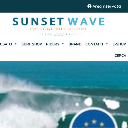
USATO
SURF SHOP
RIDERS
BRAND
CONTATTI
E-SHOP
Area riservata
CERCA
USATO
SURF SHOP
RIDERS
BRAND
CONTATTI
E-SHOP
CERCA