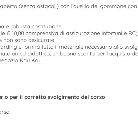
re aperto (senza ostacoli) con l’ausilio del gommone con 2
na e robusta costituzione
uale € 10,00 comprensiva di assicurazione infortuni e RC)
 e non sono assicurate
rding e fornirà tutto il materiale necessario allo svol
nato un cd didattico, un buono sconto per l’acquisto de
l negozio Kau Kau
rio per il corretto svolgimento del corso
orso: