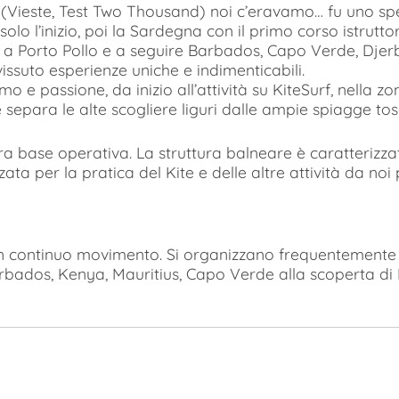
ia (Vieste, Test Two Thousand) noi c’eravamo… fu uno s
olo l’inizio, poi la Sardegna con il primo corso istruttor
 a Porto Pollo e a seguire Barbados, Capo Verde, Djerba
issuto esperienze uniche e indimenticabili.
e passione, da inizio all’attività su KiteSurf, nella zo
 separa le alte scogliere liguri dalle ampie spiagge to
ra base operativa. La struttura balneare è caratterizz
 per la pratica del Kite e delle altre attività da noi p
continuo movimento. Si organizzano frequentemente Ki
rbados, Kenya, Mauritius, Capo Verde alla scoperta di K