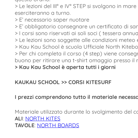
> Le lezioni del III° e IV° STEP si svolgono in ma
eserciteranno a turno.
> E’ necessario saper nuotare
> E’ obbligatorio consegnare un certificato di sa
> I corsi sono riservati ai soli soci ( tessera ann
> Le lezioni sono soggette alle condizioni meteo
> Kau Kau School è scuola Ufficiale North Kiteboa
> Per chi completa il corso (4 step) viene conseg
buono per ritirare una t-shirt omaggio presso i
> Kau Kau School è aperta tutti i giorni
KAUKAU SCHOOL >> CORSI KITESURF
I prezzi comprendono tutto il materiale necessa
Materiale utilizzato durante lo svolgimento del c
ALI
:
NORTH KITES
TAVOLE
:
NORTH BOARDS