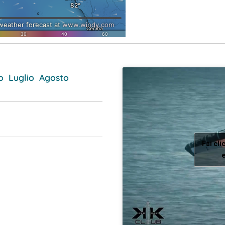
o
Luglio
Agosto
Fai cli
e