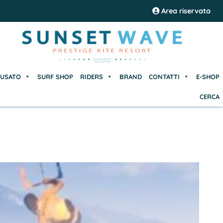
USATO
SURF SHOP
RIDERS
BRAND
CONTATTI
E-SHOP
Area riservata
CERCA
USATO
SURF SHOP
RIDERS
BRAND
CONTATTI
E-SHOP
CERCA