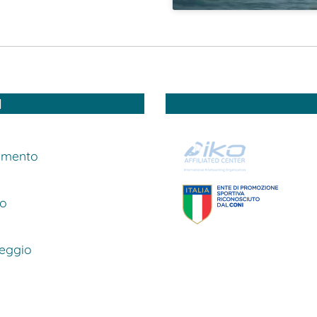
I
limento
ro
eggio