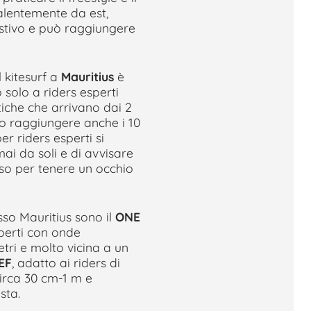
valentemente da est,
estivo e può raggiungere
l kitesurf a
Mauritius
è
 solo a riders esperti
iche che arrivano dai 2
o raggiungere anche i 10
r riders esperti si
ai da soli e di avvisare
rso per tenere un occhio
sso Mauritius sono il
ONE
sperti con onde
etri e molto vicina a un
EF
, adatto ai riders di
 circa 30 cm-1 m e
sta.