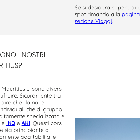
Se si desidera sapere di p
spot rimando alla
pagina
sezione Viaggi
.
RONO I NOSTRI
RITIUS?
e Mauritius ci sono diversi
sufruire. Sicuramente tra i
dire che da noi è
 individuali che di gruppo
 altamente specializzato e
ale
IKO
e
AKI
. Questi corsi
he sia principiante o
amente adattabili alle