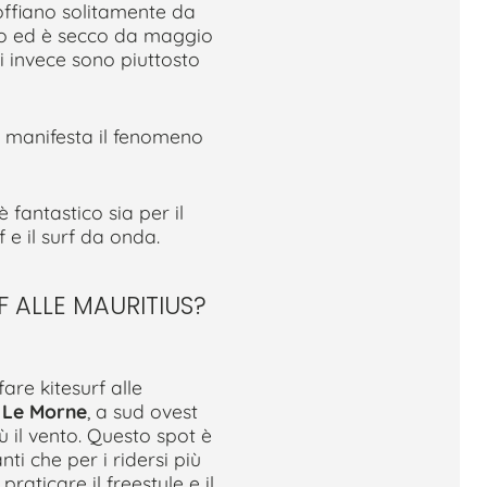
soffiano solitamente da
ldo ed è secco da maggio
i invece sono piuttosto
 manifesta il fenomeno
è fantastico sia per il
f e il surf da onda.
F ALLE MAURITIUS?
are kitesurf alle
o
Le Morne
, a sud ovest
iù il vento. Questo spot è
nti che per i ridersi più
raticare il freestyle e il