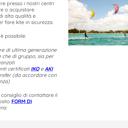
tre presso i nostri centri
re o acquistare
di alta qualità e
 fare kite in sicurezza.
 è possibile:
re di ultima generazione
e che di gruppo, sia per
vanzati
ti certificati
IKO
e
AKI
ansfer (da accordare con
enza)
 consiglio di contattare il
osito
FORM DI
ina