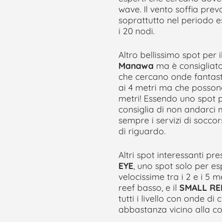
wave. Il vento soffia pre
soprattutto nel periodo 
i 20 nodi.
Altro bellissimo spot per i
Manawa
ma è consigliato
che cercano onde fantast
ai 4 metri ma che posson
metri! Essendo uno spot pe
consiglia di non andarci m
sempre i servizi di socco
di riguardo.
Altri spot interessanti pre
EYE
, uno spot solo per e
velocissime tra i 2 e i 5 m
reef basso, e il
SMALL RE
tutti i livello con onde di
abbastanza vicino alla co