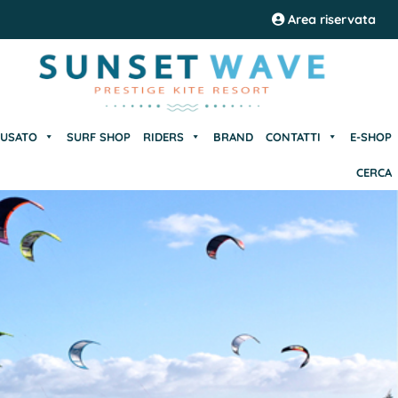
USATO
SURF SHOP
RIDERS
BRAND
CONTATTI
E-SHOP
Area riservata
CERCA
USATO
SURF SHOP
RIDERS
BRAND
CONTATTI
E-SHOP
CERCA