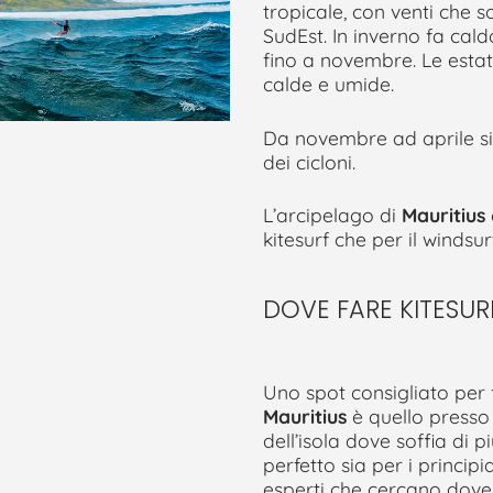
tropicale, con venti che 
SudEst. In inverno fa ca
fino a novembre. Le estat
calde e umide.
Da novembre ad aprile si
dei cicloni.
L’arcipelago di
Mauritius
kitesurf che per il windsur
DOVE FARE KITESUR
Uno spot consigliato per f
Mauritius
è quello press
dell’isola dove soffia di p
perfetto sia per i principia
esperti che cercano dove p