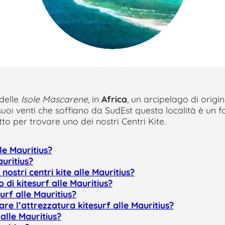
delle
Isole Mascarene
, in
Africa
, un arcipelago di origin
suoi venti che soffiano da SudEst questa località è un fa
tto per trovare uno dei nostri Centri Kite.
le Mauritius?
uritius?
 nostri centri kite alle Mauritius?
di kitesurf alle Mauritius?
urf alle Mauritius?
re l’attrezzatura kitesurf alle Mauritius?
alle Mauritius?