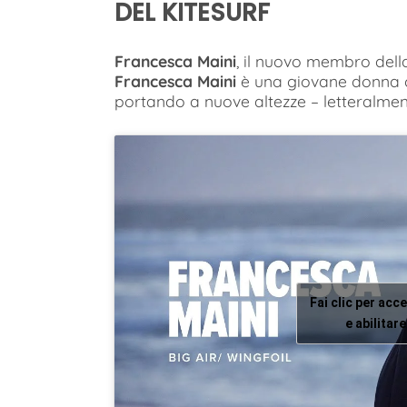
DEL KITESURF
Francesca Maini
, il nuovo membro dell
Francesca Maini
è una giovane donna co
portando a nuove altezze – letteralmen
Fai clic per acc
e abilita