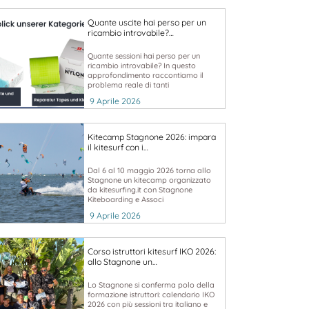
Quante uscite hai perso per un
ricambio introvabile?…
Quante sessioni hai perso per un
ricambio introvabile? In questo
approfondimento raccontiamo il
problema reale di tanti
9 Aprile 2026
Kitecamp Stagnone 2026: impara
il kitesurf con i…
Dal 6 al 10 maggio 2026 torna allo
Stagnone un kitecamp organizzato
da kitesurfing.it con Stagnone
Kiteboarding e Associ
9 Aprile 2026
Corso istruttori kitesurf IKO 2026:
allo Stagnone un…
Lo Stagnone si conferma polo della
formazione istruttori: calendario IKO
2026 con più sessioni tra italiano e