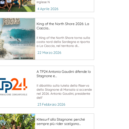
inglese N
4 Aprile 2026
King of the North Shore 2026: La
Ciaccia…
Il King of the North Shore torna sulla
costa nord della Sardegna e riporta
a La Ciaccia, nel territorio di...
22 Marzo 2026
A TP24 Antonio Gaudini difende lo
Stagnone e…
Il dibattito sulla tutela della Riserva
dello Stagnone di Marsala si accende
nel 2026. Antonio Gaudini, presidente
dell'
23 Febbraio 2026
Kitesurf allo Stagnone: perché
sempre più rider scelgono…