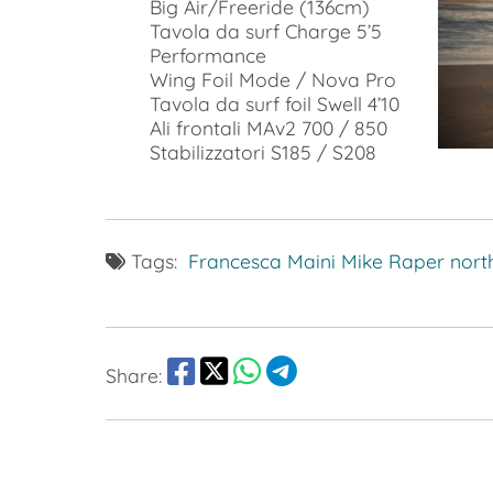
Big Air/Freeride (136cm)
Tavola da surf Charge 5’5
Performance
Wing Foil Mode / Nova Pro
Tavola da surf foil Swell 4’10
Ali frontali MAv2 700 / 850
Stabilizzatori S185 / S208
Tags:
Francesca Maini
Mike Raper
nort
Share: