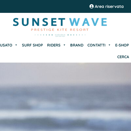
USATO
SURF SHOP
RIDERS
BRAND
CONTATTI
E-SHOP
Area riservata
CERCA
USATO
SURF SHOP
RIDERS
BRAND
CONTATTI
E-SHOP
CERCA