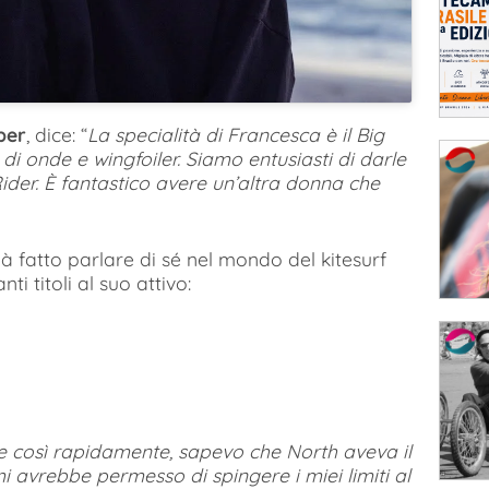
per
, dice: “
La specialità di Francesca è il Big
di onde e wingfoiler. Siamo entusiasti di darle
der. È fantastico avere un’altra donna che
 già fatto parlare di sé nel mondo del kitesurf
i titoli al suo attivo:
sce così rapidamente, sapevo che North aveva il
 mi avrebbe permesso di spingere i miei limiti al