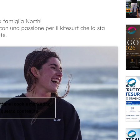
a famiglia North!
n una passione per il kitesurf che la sta
te.
ettare i cookie marketing
re questo contenuto