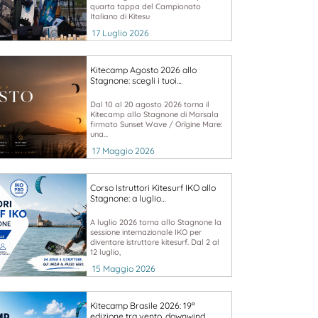
quarta tappa del Campionato
Italiano di Kitesu
17 Luglio 2026
Kitecamp Agosto 2026 allo
Stagnone: scegli i tuoi…
Dal 10 al 20 agosto 2026 torna il
Kitecamp allo Stagnone di Marsala
firmato Sunset Wave / Orïgine Mare:
una...
17 Maggio 2026
Corso Istruttori Kitesurf IKO allo
Stagnone: a luglio…
A luglio 2026 torna allo Stagnone la
sessione internazionale IKO per
diventare istruttore kitesurf. Dal 2 al
12 luglio,
15 Maggio 2026
Kitecamp Brasile 2026: 19ª
edizione tra vento, downwind…