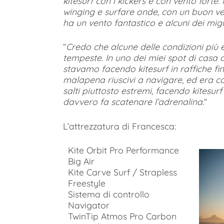
kitesurf con i kickers e con vento forte.
winging e surfare onde, con un buon ve
ha un vento fantastico e alcuni dei migl
“
Credo che alcune delle condizioni più
tempeste. In uno dei miei spot di casa
stavamo facendo kitesurf in raffiche fin
malapena riuscivi a navigare, ed era cos
salti piuttosto estremi, facendo kitesurf
davvero fa scatenare l’adrenalina.
“
L’attrezzatura di Francesca:
Kite Orbit Pro Performance
Big Air
Kite Carve Surf / Strapless
Freestyle
Sistema di controllo
Navigator
TwinTip Atmos Pro Carbon