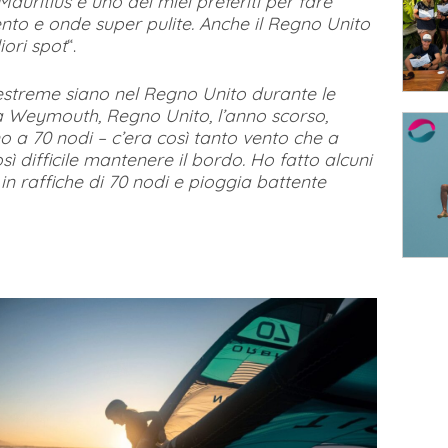
 Mauritius è uno dei miei preferiti per fare
nto e onde super pulite. Anche il Regno Unito
iori spot
“.
 estreme siano nel Regno Unito durante le
 a Weymouth, Regno Unito, l’anno scorso,
o a 70 nodi – c’era così tanto vento che a
ì difficile mantenere il bordo. Ho fatto alcuni
 in raffiche di 70 nodi e pioggia battente