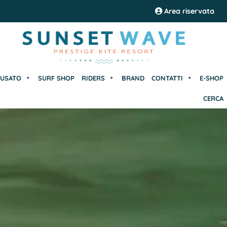
USATO
SURF SHOP
RIDERS
BRAND
CONTATTI
E-SHOP
Area riservata
CERCA
USATO
SURF SHOP
RIDERS
BRAND
CONTATTI
E-SHOP
CERCA