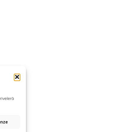
rivelerà
enze