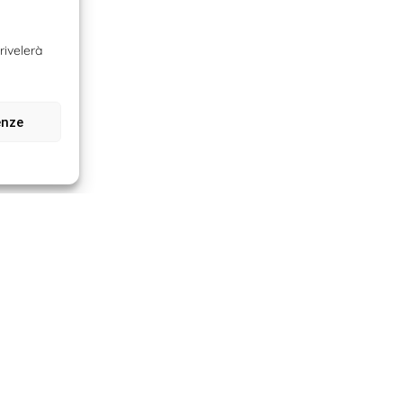
rivelerà
enze