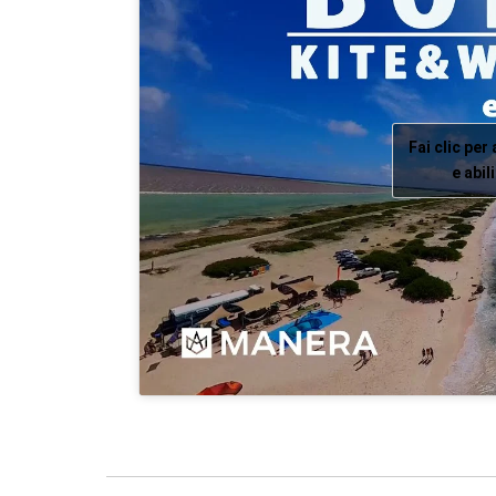
Fai clic per
e abi