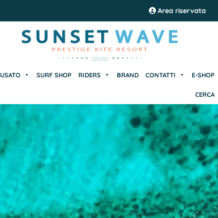
USATO
SURF SHOP
RIDERS
BRAND
CONTATTI
E-SHOP
Area riservata
CERCA
USATO
SURF SHOP
RIDERS
BRAND
CONTATTI
E-SHOP
CERCA