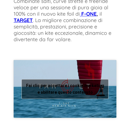
Combinate salti, curve strette e freeride
veloce per una sessione di pura gioia al
100% con il nuovo kite foil di
F-ONE
,
il
TARGET
. La migliore combinazione di
semplicità, prestazioni, precisione e
giocosità: un kite eccezionale, dinamico e
divertente da far volare.
Fai clic per accettare i cookie marketing
e abilitare questo contenuto