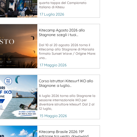
quarta tappa del Campionato
Italiano di Kitesu
17 Luglio 2026
Kitecamp Agosto 2026 allo
Stagnone: scegli i tuoi…
Dal 10 al 20 agosto 2026 torna il
Kitecamp allo Stagnone di Marsala
firmato Sunset Wave / Orïgine Mare:
una...
17 Maggio 2026
Corso Istruttori Kitesurf IKO allo
Stagnone: a luglio…
A luglio 2026 torna allo Stagnone la
sessione internazionale IKO per
diventare istruttore kitesurf. Dal 2 al
12 luglio,
15 Maggio 2026
Kitecamp Brasile 2026: 19ª
edizione tra vento, downwind…