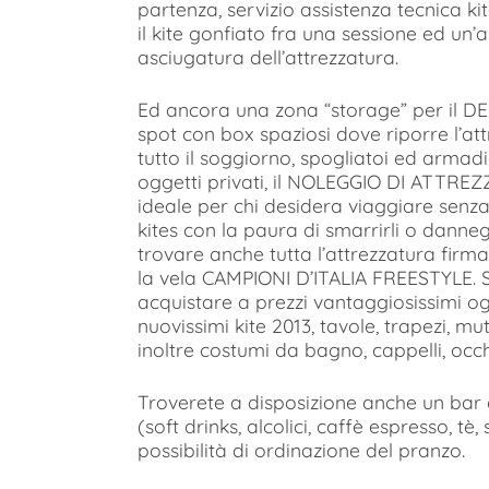
partenza, servizio assistenza tecnica ki
il kite gonfiato fra una sessione ed un’
asciugatura dell’attrezzatura.
Ed ancora una zona “storage” per il DE
spot con box spaziosi dove riporre l’att
tutto il soggiorno, spogliatoi ed armadie
oggetti privati, il NOLEGGIO DI ATTRE
ideale per chi desidera viaggiare senza 
kites con la paura di smarrirli o danneggi
trovare anche tutta l’attrezzatura fi
la vela CAMPIONI D’ITALIA FREESTYLE. S
acquistare a prezzi vantaggiosissimi og
nuovissimi kite 2013, tavole, trapezi, mut
inoltre costumi da bagno, cappelli, occh
Troverete a disposizione anche un bar 
(soft drinks, alcolici, caffè espresso, tè,
possibilità di ordinazione del pranzo.