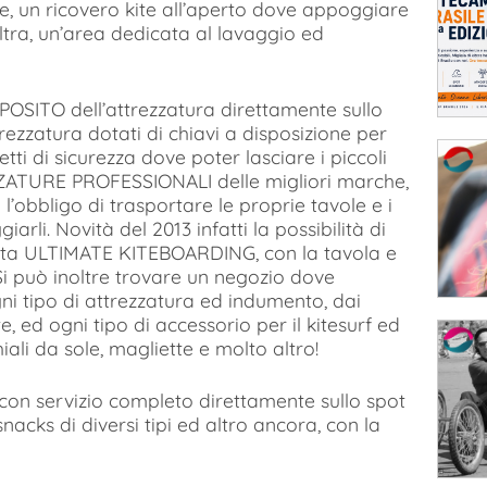
te, un ricovero kite all’aperto dove appoggiare
altra, un’area dedicata al lavaggio ed
POSITO dell’attrezzatura direttamente sullo
rezzatura dotati di chiavi a disposizione per
tti di sicurezza dove poter lasciare i piccoli
ZZATURE PROFESSIONALI delle migliori marche,
l’obbligo di trasportare le proprie tavole e i
arli. Novità del 2013 infatti la possibilità di
rmata ULTIMATE KITEBOARDING, con la tavola e
i può inoltre trovare un negozio dove
ni tipo di attrezzatura ed indumento, dai
e, ed ogni tipo di accessorio per il kitesurf ed
iali da sole, magliette e molto altro!
con servizio completo direttamente sullo spot
 snacks di diversi tipi ed altro ancora, con la