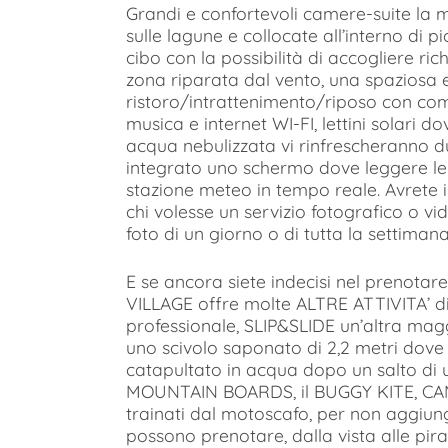
Grandi e confortevoli camere-suite la 
sulle lagune e collocate all’interno di p
cibo con la possibilità di accogliere ric
zona riparata dal vento, una spaziosa 
ristoro/intrattenimento/riposo con comod
musica e internet WI-FI, lettini solari 
acqua nebulizzata vi rinfrescheranno dur
integrato uno schermo dove leggere le 
stazione meteo in tempo reale. Avrete 
chi volesse un servizio fotografico o vi
foto di un giorno o di tutta la settimana
E se ancora siete indecisi nel prenota
VILLAGE offre molte ALTRE ATTIVITA’ 
professionale, SLIP&SLIDE un’altra magg
uno scivolo saponato di 2,2 metri dove 
catapultato in acqua dopo un salto di u
MOUNTAIN BOARDS, il BUGGY KITE, CAN
trainati dal motoscafo, per non aggiung
possono prenotare, dalla vista alle pira