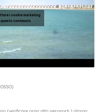
ettare i cookie marketing
re questo contenuto
ROSSO)
 (verificare orari altri aeroporti ) ritorno