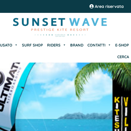
USATO
SURF SHOP
RIDERS
BRAND
CONTATTI
E-SHOP
Area riservata
CERCA
USATO
SURF SHOP
RIDERS
BRAND
CONTATTI
E-SHOP
CERCA