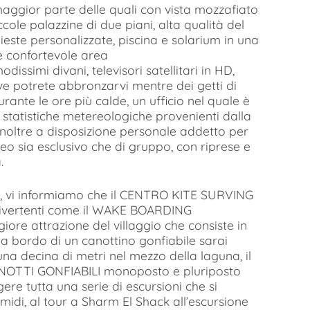
maggior parte delle quali con vista mozzafiato
iccole palazzine di due piani, alta qualità del
hieste personalizzate, piscina e solarium in una
e confortevole area
issimi divani, televisori satellitari in HD,
dove potrete abbronzarvi mentre dei getti di
ante le ore più calde, un ufficio nel quale è
statistiche metereologiche provenienti dalla
inoltre a disposizione personale addetto per
deo sia esclusivo che di gruppo, con riprese e
.
re, vi informiamo che il CENTRO KITE SURVING
divertenti come il WAKE BOARDING
iore attrazione del villaggio che consiste in
a bordo di un canottino gonfiabile sarai
na decina di metri nel mezzo della laguna, il
OTTI GONFIABILI monoposto e pluriposto
ere tutta una serie di escursioni che si
midi, al tour a Sharm El Shack all’escursione