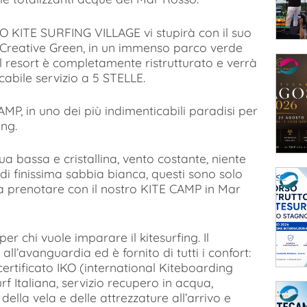
O KITE SURFING VILLAGE vi stupirà con il suo
T Creative Green, in un immenso parco verde
Il resort è completamente ristrutturato e verrà
abile servizio a 5 STELLE.
AMP, in uno dei più indimenticabili paradisi per
ing.
 bassa e cristallina, vento costante, niente
i finissima sabbia bianca, questi sono solo
i a prenotare con il nostro KITE CAMP in Mar
r chi vuole imparare il kitesurfing. Il
 all’avanguardia ed è fornito di tutti i confort:
certificato IKO (international Kiteboarding
f Italiana, servizio recupero in acqua,
la vela e delle attrezzature all’arrivo e