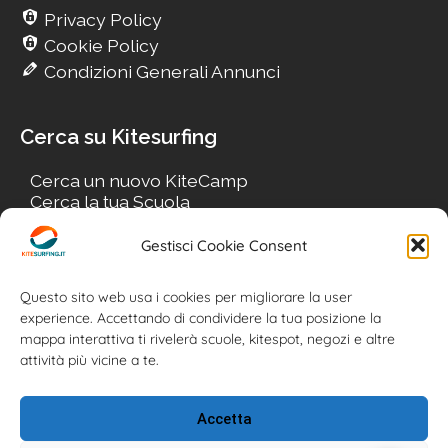
Privacy Policy
Cookie Policy
Condizioni Generali Annunci
Cerca su Kitesurfing
Cerca un nuovo KiteCamp
Cerca la tua Scuola
Cerca il tuo KiteSpot
Cerca Accommodation
Gestisci Cookie Consent
Cerca Surf-Shop
Cerca il tuo Usato
Questo sito web usa i cookies per migliorare la user
experience. Accettando di condividere la tua posizione la
mappa interattiva ti rivelerà scuole, kitespot, negozi e altre
attività più vicine a te.
Accetta