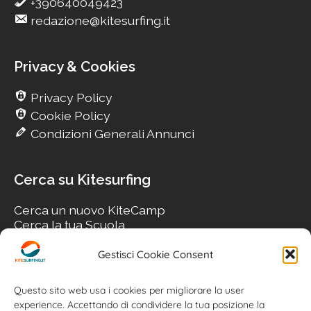
+390640049423
redazione@kitesurfing.it
Privacy & Cookies
Privacy Policy
Cookie Policy
Condizioni Generali Annunci
Cerca su Kitesurfing
Cerca un nuovo KiteCamp
Cerca la tua Scuola
Cerca il tuo KiteSpot
Cerca Accommodation
Gestisci Cookie Consent
Cerca Surf-Shop
Cerca il tuo Usato
Questo sito web usa i cookies per migliorare la user
experience. Accettando di condividere la tua posizione la