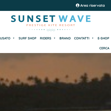
USATO
SURF SHOP
RIDERS
BRAND
CONTATTI
E-SHOP
Area riservata
CERCA
USATO
SURF SHOP
RIDERS
BRAND
CONTATTI
E-SHOP
CERCA