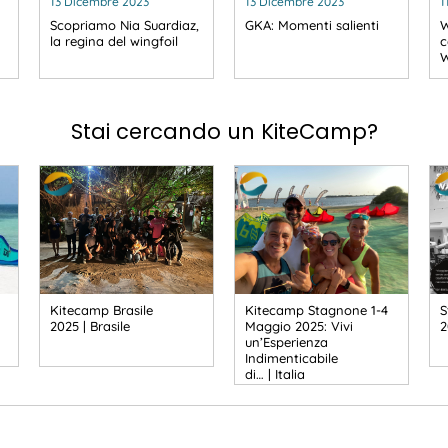
13 Dicembre 2023
13 Dicembre 2023
1
Scopriamo Nia Suardiaz,
GKA: Momenti salienti
W
la regina del wingfoil
c
W
Stai cercando un KiteCamp?
Kitecamp Brasile
Kitecamp Stagnone 1-4
S
2025 | Brasile
Maggio 2025: Vivi
2
un’Esperienza
Indimenticabile
di… | Italia