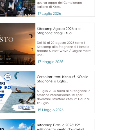
quarta tappa del Campionato
Italiano di Kitesu
17 Luglio 2026
Kitecamp Agosto 2026 allo
Stagnone: scegli i tuoi…
Dal 10 al 20 agosto 2026 torna il
Kitecamp allo Stagnone di Marsala
firmato Sunset Wave / Orïgine Mare:
una...
17 Maggio 2026
Corso Istruttori Kitesurf IKO allo
Stagnone: a luglio…
A luglio 2026 torna allo Stagnone la
sessione internazionale IKO per
diventare istruttore kitesurf. Dal 2 al
12 luglio,
15 Maggio 2026
Kitecamp Brasile 2026: 19ª
edizione tra vento, downwind…