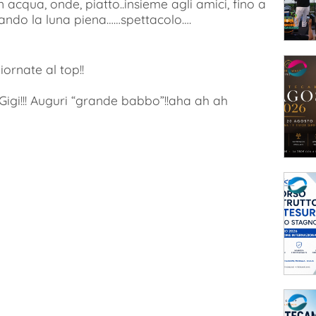
n acqua, onde, piatto..insieme agli amici, fino a
tando la luna piena……spettacolo….
ornate al top!!
Gigi!!! Auguri “grande babbo”!!aha ah ah