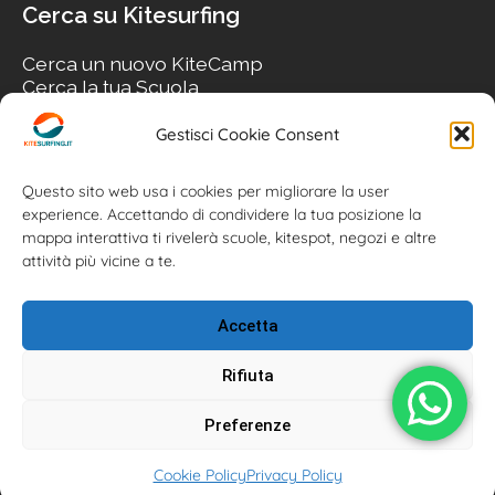
Cerca su Kitesurfing
Cerca un nuovo KiteCamp
Cerca la tua Scuola
Cerca il tuo KiteSpot
Cerca Accommodation
Gestisci Cookie Consent
Cerca Surf-Shop
Cerca il tuo Usato
Questo sito web usa i cookies per migliorare la user
experience. Accettando di condividere la tua posizione la
mappa interattiva ti rivelerà scuole, kitespot, negozi e altre
attività più vicine a te.
Accetta
Rifiuta
Preferenze
Kitesurfing.it | Kite News | Kitecamp | Scuole | Corsi | ® 2026
Cookie Policy
Privacy Policy
Kitesurfing powered by Associazione Kitesurf Italiana