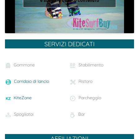
e abilitare questo contenuto
SERVIZI DEDICATI
Gommone
Stabilimento
Corridoio di lancio
Ristoro
KiteZone
Parcheggio
Spogliatoi
Bar
AFFILIAZIONI