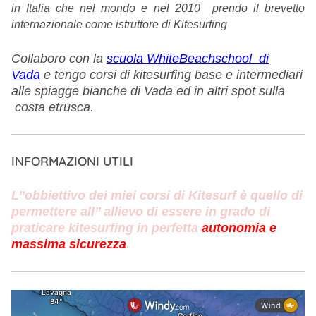
in Italia che nel mondo e nel 2010
prendo il brevetto
internazionale come istruttore di Kitesurfing
Collaboro con la
scuola WhiteBeachschool di
Vada
e tengo corsi di kitesurfing base e intermediari
alle spiagge bianche di Vada ed in altri spot sulla
costa etrusca.
INFORMAZIONI UTILI
L’’obbiettivo dei miei corsi di Kitesurf è quello di
permettere all’’ allievo di essere in grado di
praticare kitesurfing in
perfetta
autonomia e
massima sicurezza
.