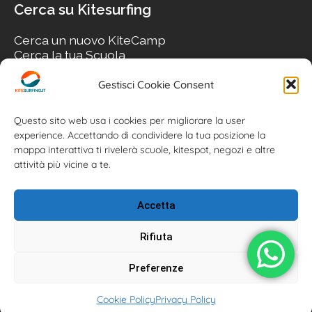
Cerca su Kitesurfing
Cerca un nuovo KiteCamp
Cerca la tua Scuola
Cerca il tuo KiteSpot
Cerca Accommodation
Gestisci Cookie Consent
Cerca Surf-Shop
Cerca il tuo Usato
Questo sito web usa i cookies per migliorare la user
experience. Accettando di condividere la tua posizione la
mappa interattiva ti rivelerà scuole, kitespot, negozi e altre
attività più vicine a te.
Accetta
Rifiuta
Preferenze
Kitesurfing.it | Kite News | Kitecamp | Scuole | Corsi | ® 2026
Cookie Policy
Privacy Policy
Kitesurfing powered by Associazione Kitesurf Italiana