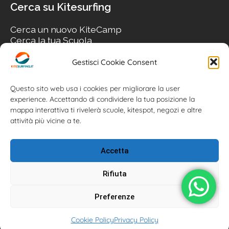
Cerca su Kitesurfing
Cerca un nuovo KiteCamp
Cerca la tua Scuola
Cerca il tuo KiteSpot
Cerca Accommodation
Gestisci Cookie Consent
Cerca Surf-Shop
Cerca il tuo Usato
Questo sito web usa i cookies per migliorare la user
experience. Accettando di condividere la tua posizione la
mappa interattiva ti rivelerà scuole, kitespot, negozi e altre
attività più vicine a te.
Accetta
Rifiuta
Preferenze
Kitesurfing.it | Kite News | Kitecamp | Scuole | Corsi | ® 2026
Cookie Policy
Privacy Policy
Kitesurfing powered by Associazione Kitesurf Italiana