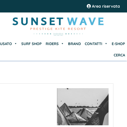
USATO
SURF SHOP
RIDERS
BRAND
CONTATTI
E-SHOP
Area riservata
CERCA
USATO
SURF SHOP
RIDERS
BRAND
CONTATTI
E-SHOP
CERCA