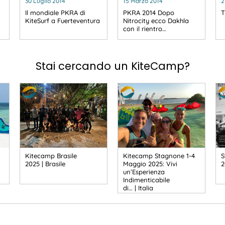
30 Luglio 2014
15 Marzo 2014
2
t
Il mondiale PKRA di
PKRA 2014 Dopo
T
KiteSurf a Fuerteventura
Nitrocity ecco Dakhla
con il rientro…
Stai cercando un KiteCamp?
Kitecamp Brasile
Kitecamp Stagnone 1-4
S
2025 | Brasile
Maggio 2025: Vivi
2
un’Esperienza
Indimenticabile
di… | Italia