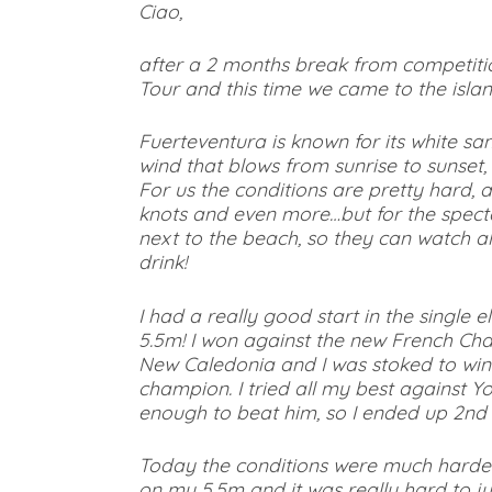
Ciao,
after a 2 months break from competiti
Tour and this time we came to the islan
Fuerteventura is known for its white sa
wind that blows from sunrise to sunset,
For us the conditions are pretty hard, 
knots and even more…but for the specta
next to the beach, so they can watch all
drink!
I had a really good start in the single
5.5m! I won against the new French C
New Caledonia and I was stoked to win 
champion. I tried all my best against Yo
enough to beat him, so I ended up 2nd i
Today the conditions were much harder, 
on my 5.5m and it was really hard to j