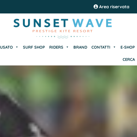
USATO
SURF SHOP
RIDERS
BRAND
CONTATTI
E-SHOP
Area riservata
CERCA
USATO
SURF SHOP
RIDERS
BRAND
CONTATTI
E-SHOP
CERCA