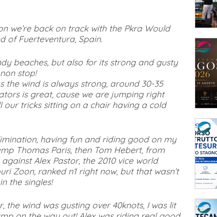
on we’re back on track with the Pkra Would
d of Fuerteventura, Spain.
ndy beaches, but also for its strong and gusty
 non stop!
as the wind is always strong, around 30-35
tors is great, cause we are jumping right
 our tricks sitting on a chair having a cold
 elimination, having fun and riding good on my
hamp Thomas Paris, then Tom Hebert, from
against Alex Pastor, the 2010 vice world
uri Zoon, ranked n1 right now, but that wasn’t
n the singles!
the wind was gusting over 40knots, I was lit
ump on the way out! Alex was riding real good