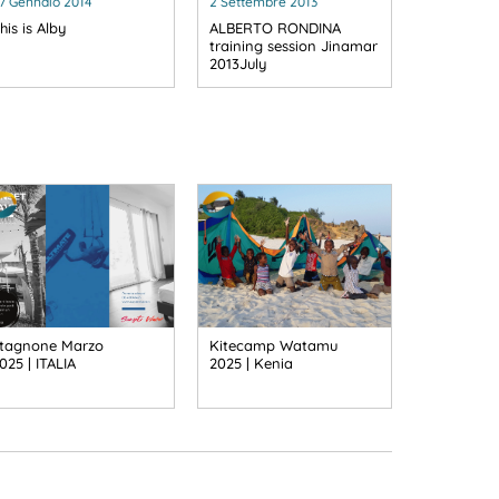
7 Gennaio 2014
2 Settembre 2013
his is Alby
ALBERTO RONDINA
training session Jinamar
2013July
tagnone Marzo
Kitecamp Watamu
025 | ITALIA
2025 | Kenia