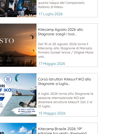
quarta tappa del Campionato
Italiano di Kitesu
17 Luglio 2026
Kitecamp Agosto 2026 allo
Stagnone: scegli i tuoi…
Dal 10 al 20 agosto 2026 torna il
Kitecamp allo Stagnone di Marsala
firmato Sunset Wave / Orïgine Mare:
una...
17 Maggio 2026
Corso Istruttori Kitesurf IKO allo
Stagnone: a luglio…
A luglio 2026 torna allo Stagnone la
sessione internazionale IKO per
diventare istruttore kitesurf. Dal 2 al
12 luglio,
15 Maggio 2026
Kitecamp Brasile 2026: 19ª
edizione tra vento, downwind…