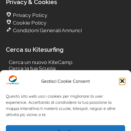
Privacy & Cookies
Privacy Policy
Cookie Policy
Condizioni Generali Annunci
Cerca su Kitesurfing
Cerca un nuovo KiteCamp
Cerca la tua Scuola
Cerca il tuo KiteSpot
Cerca Accommodation
Gestisci Cookie Consent
Cerca Surf-Shop
Cerca il tuo Usato
Questo sito web usa i cookies per migliorare la user
experience. Accettando di condividere la tua posizione la
mappa interattiva ti rivelerà scuole, kitespot, negozi e altre
attività più vicine a te.