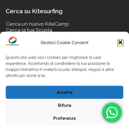
Cerca su Kitesurfing
Cerca un nuovo KiteCamp
Cerca la tua Scuola
Cerca il tuo KiteSpot
Cerca Accommodation
Gestisci Cookie Consent
Cerca Surf-Shop
Cerca il tuo Usato
Questo sito web usa i cookies per migliorare la user
experience. Accettando di condividere la tua posizione la
mappa interattiva ti rivelerà scuole, kitespot, negozi e altre
attività più vicine a te.
Accetta
Rifiuta
Preferenze
Kitesurfing.it | Kite News | Kitecamp | Scuole | Corsi | ® 2026