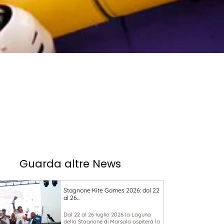
Guarda altre News
Stagnone Kite Games 2026: dal 22
al 26…
Dal 22 al 26 luglio 2026 la Laguna
dello Stagnone di Marsala ospiterà la