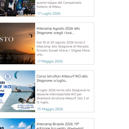
quarta tappa del Campionato
Italiano di Kitesu
17 Luglio 2026
Kitecamp Agosto 2026 allo
Stagnone: scegli i tuoi…
Dal 10 al 20 agosto 2026 torna il
Kitecamp allo Stagnone di Marsala
firmato Sunset Wave / Orïgine Mare:
una...
17 Maggio 2026
Corso Istruttori Kitesurf IKO allo
Stagnone: a luglio…
A luglio 2026 torna allo Stagnone la
sessione internazionale IKO per
diventare istruttore kitesurf. Dal 2 al
12 luglio,
15 Maggio 2026
Kitecamp Brasile 2026: 19ª
edizione tra vento, downwind…