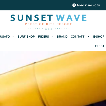
USATO
SURF SHOP
RIDERS
BRAND
CONTATTI
E-SHOP
Area riservata
CERCA
USATO
SURF SHOP
RIDERS
BRAND
CONTATTI
E-SHOP
CERCA