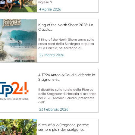
inglese N
4 Aprile 2026
King of the North Shore 2026: La
Ciaccia…
Il King of the North Shore torna sulla
costa nord della Sardegna e riporta
a La Ciaccia, nel territorio di...
22 Marzo 2026
A TP24 Antonio Gaudini difende lo
Stagnone e…
Il dibattito sulla tutela della Riserva
dello Stagnone di Marsala si accende
nel 2026. Antonio Gaudini, presidente
dell'
23 Febbraio 2026
Kitesurf allo Stagnone: perché
sempre più rider scelgono…