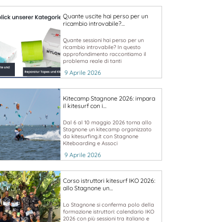
Quante uscite hai perso per un
ricambio introvabile?…
Quante sessioni hai perso per un
ricambio introvabile? In questo
approfondimento raccontiamo il
problema reale di tanti
9 Aprile 2026
Kitecamp Stagnone 2026: impara
il kitesurf con i…
Dal 6 al 10 maggio 2026 torna allo
Stagnone un kitecamp organizzato
da kitesurfing.it con Stagnone
Kiteboarding e Associ
9 Aprile 2026
Corso istruttori kitesurf IKO 2026:
allo Stagnone un…
Lo Stagnone si conferma polo della
formazione istruttori: calendario IKO
2026 con più sessioni tra italiano e