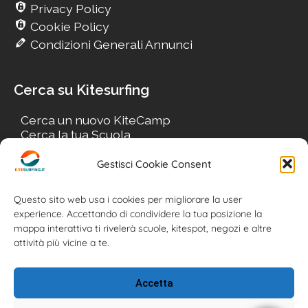
Privacy Policy
Cookie Policy
Condizioni Generali Annunci
Cerca su Kitesurfing
Cerca un nuovo KiteCamp
Cerca la tua Scuola
Cerca il tuo KiteSpot
Cerca Accommodation
Gestisci Cookie Consent
Cerca Surf-Shop
Cerca il tuo Usato
Questo sito web usa i cookies per migliorare la user
experience. Accettando di condividere la tua posizione la
mappa interattiva ti rivelerà scuole, kitespot, negozi e altre
attività più vicine a te.
Accetta