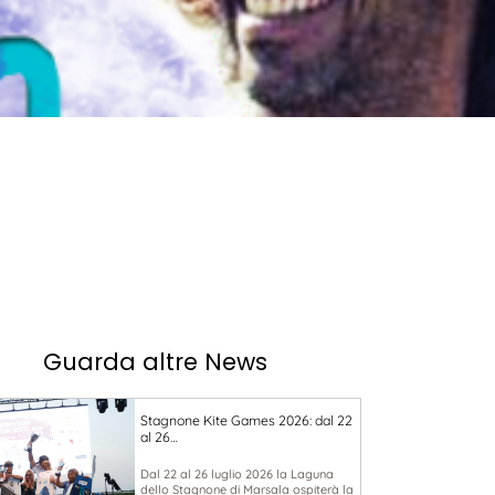
Guarda altre News
Stagnone Kite Games 2026: dal 22
al 26…
Dal 22 al 26 luglio 2026 la Laguna
dello Stagnone di Marsala ospiterà la