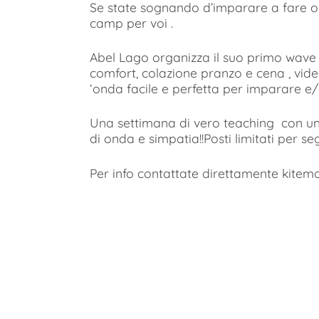
Se state sognando d’imparare a fare on
camp per voi .
Abel Lago organizza il suo primo wave k
comfort, colazione pranzo e cena , video 
‘onda facile e perfetta per imparare e/o
Una settimana di vero teaching con u
di onda e simpatia!!Posti limitati per s
Per info contattate direttamente kitem