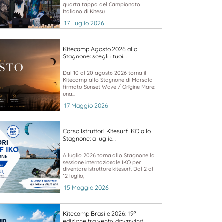
quarta tappa del Campionato
Italiano di Kitesu
17 Luglio 2026
Kitecamp Agosto 2026 allo
Stagnone: scegli i tuoi…
Dal 10 al 20 agosto 2026 torna il
Kitecamp allo Stagnone di Marsala
firmato Sunset Wave / Orïgine Mare:
una...
17 Maggio 2026
Corso Istruttori Kitesurf IKO allo
Stagnone: a luglio…
A luglio 2026 torna allo Stagnone la
sessione internazionale IKO per
diventare istruttore kitesurf. Dal 2 al
12 luglio,
15 Maggio 2026
Kitecamp Brasile 2026: 19ª
edizione tra vento, downwind…