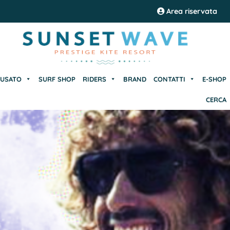
USATO
SURF SHOP
RIDERS
BRAND
CONTATTI
E-SHOP
Area riservata
CERCA
USATO
SURF SHOP
RIDERS
BRAND
CONTATTI
E-SHOP
CERCA