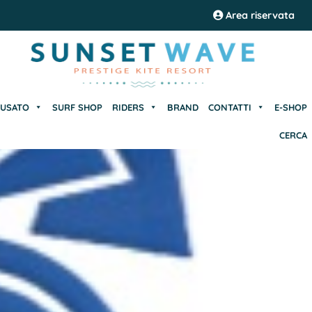
USATO
SURF SHOP
RIDERS
BRAND
CONTATTI
E-SHOP
Area riservata
CERCA
USATO
SURF SHOP
RIDERS
BRAND
CONTATTI
E-SHOP
CERCA