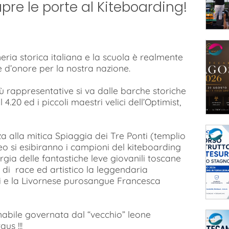
pre le porte al Kiteboarding!
eria storica italiana e la scuola è realmente
 d’onore per la nostra nazione.
iù rappresentative si va dalle barche storiche
 4.20 ed i piccoli maestri velici dell’Optimist,
za alla mitica Spiaggia dei Tre Ponti (templio
o si esibiranno i campioni del kiteboarding
ia delle fantastiche leve giovanili toscane
i di race ed artistico la leggendaria
 e la Livornese purosangue Francesca
nabile governata dal “vecchio” leone
us !!!