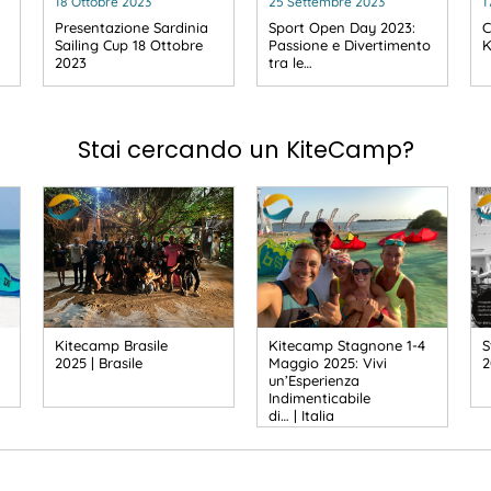
18 Ottobre 2023
25 Settembre 2023
1
Presentazione Sardinia
Sport Open Day 2023:
C
Sailing Cup 18 Ottobre
Passione e Divertimento
K
2023
tra le…
Stai cercando un KiteCamp?
Kitecamp Brasile
Kitecamp Stagnone 1-4
S
2025 | Brasile
Maggio 2025: Vivi
2
un’Esperienza
Indimenticabile
di… | Italia