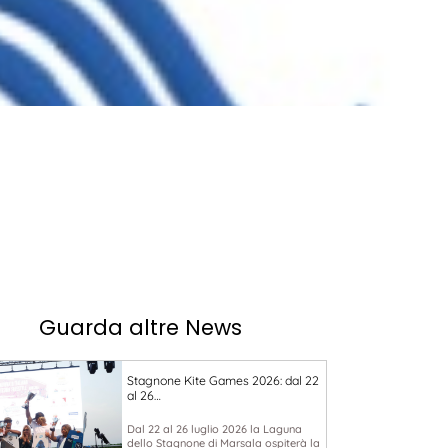
Guarda altre News
Stagnone Kite Games 2026: dal 22
al 26…
Dal 22 al 26 luglio 2026 la Laguna
dello Stagnone di Marsala ospiterà la