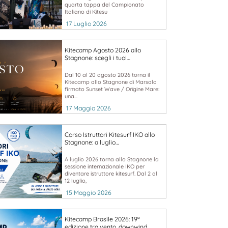
quarta tappa del Campionato
Italiano di Kitesu
17 Luglio 2026
Kitecamp Agosto 2026 allo
Stagnone: scegli i tuoi…
Dal 10 al 20 agosto 2026 torna il
Kitecamp allo Stagnone di Marsala
firmato Sunset Wave / Orïgine Mare:
una...
17 Maggio 2026
Corso Istruttori Kitesurf IKO allo
Stagnone: a luglio…
A luglio 2026 torna allo Stagnone la
sessione internazionale IKO per
diventare istruttore kitesurf. Dal 2 al
12 luglio,
15 Maggio 2026
Kitecamp Brasile 2026: 19ª
edizione tra vento, downwind…