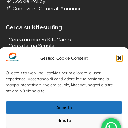
Cookie Policy
Condizioni Generali Annunci
Cerca su Kitesurfing
Cerca un nuovo KiteCamp
Cerca la tua Scuola
Cerca il tuo KiteSpot
Cerca Accommodation
Gestisci Cookie Consent
Cerca Surf-Shop
Cerca il tuo Usato
Questo sito web usa i cookies per migliorare la user
experience. Accettando di condividere la tua posizione la
mappa interattiva ti rivelerà scuole, kitespot, negozi e altre
attività più vicine a te.
Accetta
Rifiuta