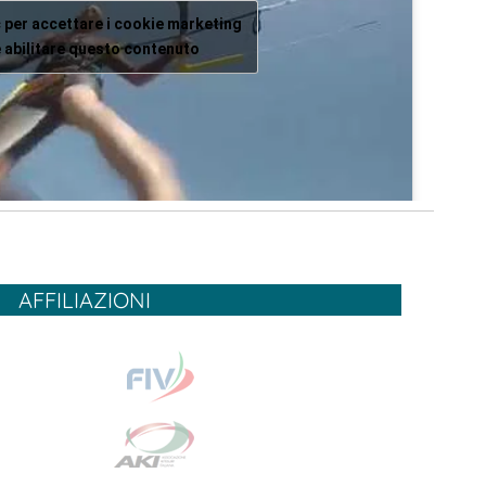
c per accettare i cookie marketing
 abilitare questo contenuto
AFFILIAZIONI