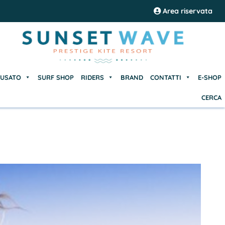
USATO
SURF SHOP
RIDERS
BRAND
CONTATTI
E-SHOP
Area riservata
CERCA
USATO
SURF SHOP
RIDERS
BRAND
CONTATTI
E-SHOP
CERCA