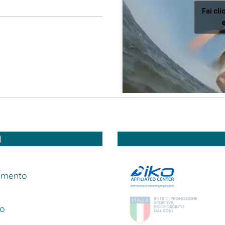
Fai cli
e
I
limento
ro