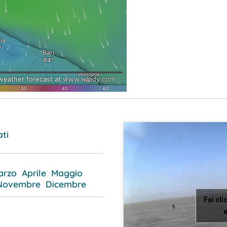
ati
arzo
Aprile
Maggio
Novembre
Dicembre
Fai cli
e