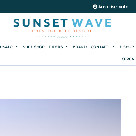
USATO
SURF SHOP
RIDERS
BRAND
CONTATTI
E-SHOP
Area riservata
CERCA
USATO
SURF SHOP
RIDERS
BRAND
CONTATTI
E-SHOP
CERCA