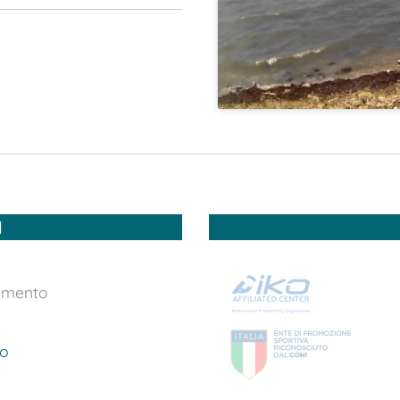
I
limento
ro