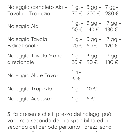
Noleggio completo Ala –
1 g. –
3 gg –
7 gg–
Tavola – Trapezio
70 €
200 €
280 €
1 g. –
3 gg –
7 gg –
Noleggio Ala
50 €
140 €
180 €
Noleggio Tavola
1 g.–
3 gg –
7 gg –
Bidirezionale
20 €
50 €
120 €
Noleggio Tavola Mono
1 g.–
3 gg –
7 gg –
direzionale
35 €
90 €
180 €
1 h–
Noleggio Ala e Tavola
30€
Noleggio Trapezio
1 g.
10 €
Noleggio Accessori
1 g.
5 €
Si fa presente che il prezzo dei noleggi può
variare a seconda della disponibilità ed a
seconda del periodo pertanto i prezzi sono