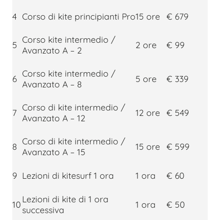
4
Corso di kite principianti Pro
15 ore
€ 679
Corso kite intermedio /
5
2 ore
€ 99
Avanzato A – 2
Corso kite intermedio /
6
5 ore
€ 339
Avanzato A – 8
Corso di kite intermedio /
7
12 ore
€ 549
Avanzato A – 12
Corso di kite intermedio /
8
15 ore
€ 599
Avanzato A – 15
9
Lezioni di kitesurf 1 ora
1 ora
€ 60
Lezioni di kite di 1 ora
10
1 ora
€ 50
successiva