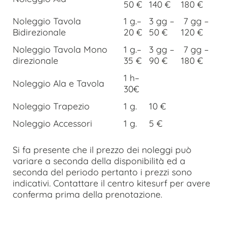
50 €
140 €
180 €
Noleggio Tavola
1 g.–
3 gg –
7 gg –
Bidirezionale
20 €
50 €
120 €
Noleggio Tavola Mono
1 g.–
3 gg –
7 gg –
direzionale
35 €
90 €
180 €
1 h–
Noleggio Ala e Tavola
30€
Noleggio Trapezio
1 g.
10 €
Noleggio Accessori
1 g.
5 €
Si fa presente che il prezzo dei noleggi può
variare a seconda della disponibilità ed a
seconda del periodo pertanto i prezzi sono
indicativi. Contattare il centro kitesurf per avere
conferma prima della prenotazione.