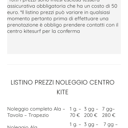
assicurativa obbligatoria che ha un costo di 50
euro. *Il listino prezzi può variare in qualsiasi
momento pertanto prima di effettuare una
prenotazione è obbligo prendere contatti con il
centro kitesurf per la conferma
LISTINO PREZZI NOLEGGIO CENTRO
KITE
Noleggio completo Ala –
1 g. –
3 gg –
7 gg–
Tavola – Trapezio
70 €
200 €
280 €
1 g. –
3 gg –
7 gg –
Noleggio Ala