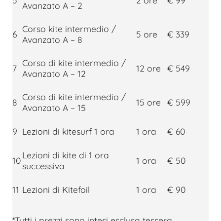
5
2 ore
€ 99
Avanzato A – 2
Corso kite intermedio /
6
5 ore
€ 339
Avanzato A – 8
Corso di kite intermedio /
7
12 ore
€ 549
Avanzato A – 12
Corso di kite intermedio /
8
15 ore
€ 599
Avanzato A – 15
9
Lezioni di kitesurf 1 ora
1 ora
€ 60
Lezioni di kite di 1 ora
10
1 ora
€ 50
successiva
11
Lezioni di Kitefoil
1 ora
€ 90
*Tutti i prezzi sono intesi esclusa tessera