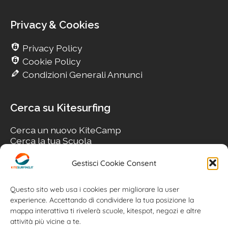
Privacy & Cookies
Privacy Policy
Cookie Policy
Condizioni Generali Annunci
Cerca su Kitesurfing
Cerca un nuovo KiteCamp
Cerca la tua Scuola
Cerca il tuo KiteSpot
Cerca Accommodation
Gestisci Cookie Consent
Cerca Surf-Shop
Cerca il tuo Usato
Questo sito web usa i cookies per migliorare la user
experience. Accettando di condividere la tua posizione la
mappa interattiva ti rivelerà scuole, kitespot, negozi e altre
attività più vicine a te.