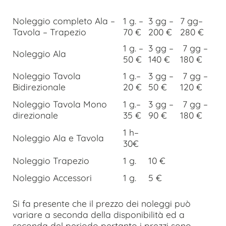
Noleggio completo Ala –
1 g. –
3 gg –
7 gg–
Tavola – Trapezio
70 €
200 €
280 €
1 g. –
3 gg –
7 gg –
Noleggio Ala
50 €
140 €
180 €
Noleggio Tavola
1 g.–
3 gg –
7 gg –
Bidirezionale
20 €
50 €
120 €
Noleggio Tavola Mono
1 g.–
3 gg –
7 gg –
direzionale
35 €
90 €
180 €
1 h–
Noleggio Ala e Tavola
30€
Noleggio Trapezio
1 g.
10 €
Noleggio Accessori
1 g.
5 €
Si fa presente che il prezzo dei noleggi può
variare a seconda della disponibilità ed a
seconda del periodo pertanto i prezzi sono