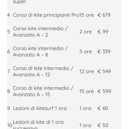
super
4
Corso di kite principianti Pro
15 ore
€ 679
Corso kite intermedio /
5
2 ore
€ 99
Avanzato A – 2
Corso kite intermedio /
6
5 ore
€ 339
Avanzato A – 8
Corso di kite intermedio /
7
12 ore
€ 549
Avanzato A – 12
Corso di kite intermedio /
8
15 ore
€ 599
Avanzato A – 15
9
Lezioni di kitesurf 1 ora
1 ora
€ 60
Lezioni di kite di 1 ora
10
1 ora
€ 50
successiva