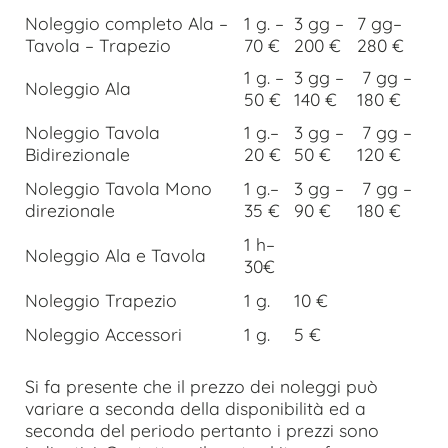
Noleggio completo Ala –
1 g. –
3 gg –
7 gg–
Tavola – Trapezio
70 €
200 €
280 €
1 g. –
3 gg –
7 gg –
Noleggio Ala
50 €
140 €
180 €
Noleggio Tavola
1 g.–
3 gg –
7 gg –
Bidirezionale
20 €
50 €
120 €
Noleggio Tavola Mono
1 g.–
3 gg –
7 gg –
direzionale
35 €
90 €
180 €
1 h–
Noleggio Ala e Tavola
30€
Noleggio Trapezio
1 g.
10 €
Noleggio Accessori
1 g.
5 €
Si fa presente che il prezzo dei noleggi può
variare a seconda della disponibilità ed a
seconda del periodo pertanto i prezzi sono