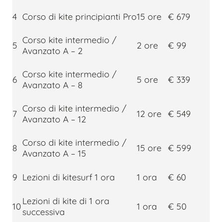
4
Corso di kite principianti Pro
15 ore
€ 679
Corso kite intermedio /
5
2 ore
€ 99
Avanzato A – 2
Corso kite intermedio /
6
5 ore
€ 339
Avanzato A – 8
Corso di kite intermedio /
7
12 ore
€ 549
Avanzato A – 12
Corso di kite intermedio /
8
15 ore
€ 599
Avanzato A – 15
9
Lezioni di kitesurf 1 ora
1 ora
€ 60
Lezioni di kite di 1 ora
10
1 ora
€ 50
successiva