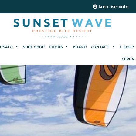
USATO
SURF SHOP
RIDERS
BRAND
CONTATTI
E-SHOP
Area riservata
CERCA
USATO
SURF SHOP
RIDERS
BRAND
CONTATTI
E-SHOP
CERCA