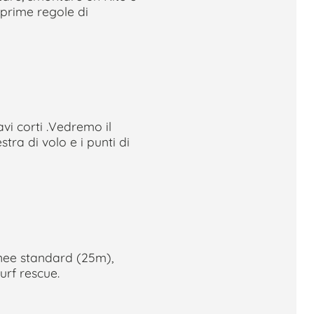
 prime regole di
vi corti .Vedremo il
ra di volo e i punti di
inee standard (25m),
urf rescue.