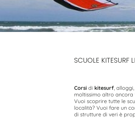
SCUOLE KITESURF L
Corsi
di
kitesurf
, alloggi
moltissimo altro ancora t
Vuoi scoprire tutte le sc
località? Vuoi fare un cor
di strutture di veri è prop