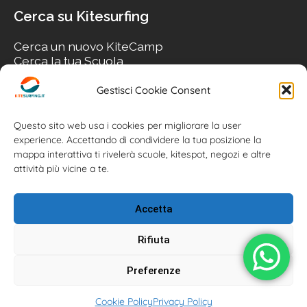
Cerca su Kitesurfing
Cerca un nuovo KiteCamp
Cerca la tua Scuola
Cerca il tuo KiteSpot
Cerca Accommodation
Gestisci Cookie Consent
Cerca Surf-Shop
Cerca il tuo Usato
Questo sito web usa i cookies per migliorare la user
experience. Accettando di condividere la tua posizione la
mappa interattiva ti rivelerà scuole, kitespot, negozi e altre
attività più vicine a te.
Accetta
Rifiuta
Preferenze
Kitesurfing.it | Kite News | Kitecamp | Scuole | Corsi | ® 2026
Cookie Policy
Privacy Policy
Kitesurfing powered by Associazione Kitesurf Italiana